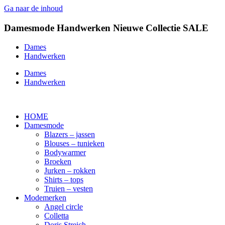
Ga naar de inhoud
Damesmode
Handwerken
Nieuwe Collectie
SALE
Dames
Handwerken
Dames
Handwerken
HOME
Damesmode
Blazers – jassen
Blouses – tunieken
Bodywarmer
Broeken
Jurken – rokken
Shirts – tops
Truien – vesten
Modemerken
Angel circle
Colletta
Doris Streich