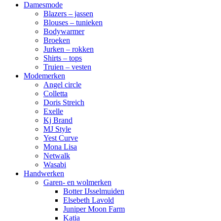
Damesmode
Blazers – jassen
Blouses – tunieken
Bodywarmer
Broeken
Jurken – rokken
Shirts – tops
Truien – vesten
Modemerken
Angel circle
Colletta
Doris Streich
Exelle
Kj Brand
MJ Style
Yest Curve
Mona Lisa
Netwalk
Wasabi
Handwerken
Garen- en wolmerken
Botter IJsselmuiden
Elsebeth Lavold
Juniper Moon Farm
Katia