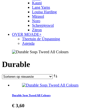
Kauni
Lang Yarns
Louisa Harding
Mirasol
Noro
Scheepjeswol
Zitron
OVER MOADE+
Theetuin de Útspanning
Agenda
Durable
Durable Soqs Tweed All Colours
€
3,60