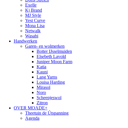
Exelle
Kj Brand
MJ Style
Yest Curve
Mona Lisa
Netwalk
Wasabi
Handwerken
Garen- en wolmerken
Botter IJsselmuiden
Elsebeth Lavold
Juniper Moon Farm
Katia
Kauni
Lang Yarns
Louisa Harding
Mirasol
Noro
Scheepjeswol
Zitron
OVER MOADE+
Theetuin de Útspanning
Agenda