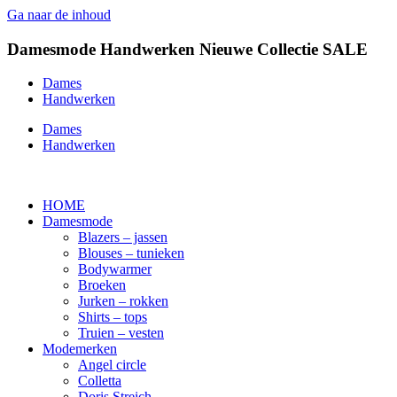
Ga naar de inhoud
Damesmode
Handwerken
Nieuwe Collectie
SALE
Dames
Handwerken
Dames
Handwerken
HOME
Damesmode
Blazers – jassen
Blouses – tunieken
Bodywarmer
Broeken
Jurken – rokken
Shirts – tops
Truien – vesten
Modemerken
Angel circle
Colletta
Doris Streich