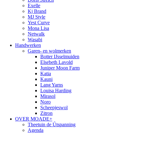
Exelle
Kj Brand
MJ Style
Yest Curve
Mona Lisa
Netwalk
Wasabi
Handwerken
Garen- en wolmerken
Botter IJsselmuiden
Elsebeth Lavold
Juniper Moon Farm
Katia
Kauni
Lang Yarns
Louisa Harding
Mirasol
Noro
Scheepjeswol
Zitron
OVER MOADE+
Theetuin de Útspanning
Agenda