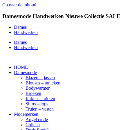
Ga naar de inhoud
Damesmode
Handwerken
Nieuwe Collectie
SALE
Dames
Handwerken
Dames
Handwerken
HOME
Damesmode
Blazers – jassen
Blouses – tunieken
Bodywarmer
Broeken
Jurken – rokken
Shirts – tops
Truien – vesten
Modemerken
Angel circle
Colletta
Doris Streich