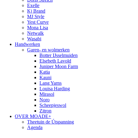
Exelle
Kj Brand
MJ Style
Yest Curve
Mona Lisa
Netwalk
Wasabi
Handwerken
Garen- en wolmerken
Botter IJsselmuiden
Elsebeth Lavold
Juniper Moon Farm
Katia
Kauni
Lang Yarns
Louisa Harding
Mirasol
Noro
Scheepjeswol
Zitron
OVER MOADE+
Theetuin de Útspanning
Agenda