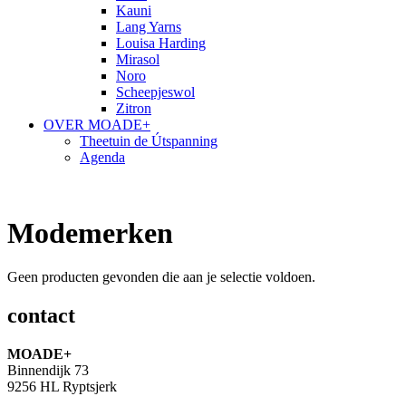
Kauni
Lang Yarns
Louisa Harding
Mirasol
Noro
Scheepjeswol
Zitron
OVER MOADE+
Theetuin de Útspanning
Agenda
Modemerken
Geen producten gevonden die aan je selectie voldoen.
contact
MOADE+
Binnendijk 73
9256 HL Ryptsjerk