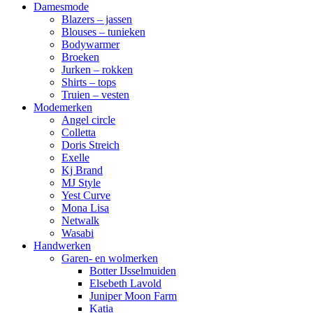
Damesmode
Blazers – jassen
Blouses – tunieken
Bodywarmer
Broeken
Jurken – rokken
Shirts – tops
Truien – vesten
Modemerken
Angel circle
Colletta
Doris Streich
Exelle
Kj Brand
MJ Style
Yest Curve
Mona Lisa
Netwalk
Wasabi
Handwerken
Garen- en wolmerken
Botter IJsselmuiden
Elsebeth Lavold
Juniper Moon Farm
Katia