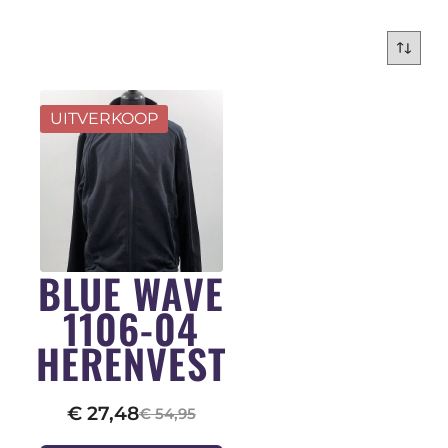
UITVERKOOP
BLUE WAVE
1106-04
HERENVEST
€
27,48
€
54,95