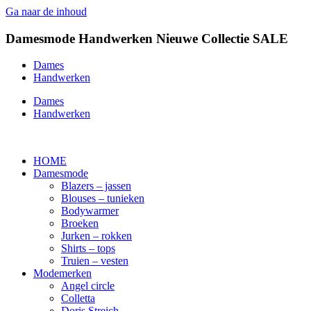
Ga naar de inhoud
Damesmode
Handwerken
Nieuwe Collectie
SALE
Dames
Handwerken
Dames
Handwerken
HOME
Damesmode
Blazers – jassen
Blouses – tunieken
Bodywarmer
Broeken
Jurken – rokken
Shirts – tops
Truien – vesten
Modemerken
Angel circle
Colletta
Doris Streich