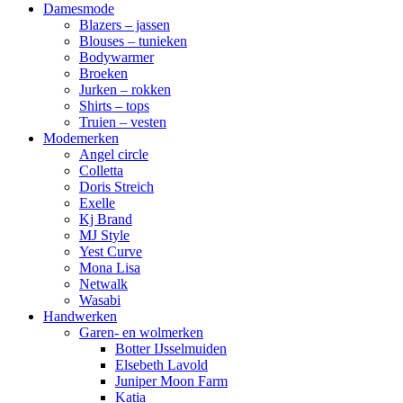
Damesmode
Blazers – jassen
Blouses – tunieken
Bodywarmer
Broeken
Jurken – rokken
Shirts – tops
Truien – vesten
Modemerken
Angel circle
Colletta
Doris Streich
Exelle
Kj Brand
MJ Style
Yest Curve
Mona Lisa
Netwalk
Wasabi
Handwerken
Garen- en wolmerken
Botter IJsselmuiden
Elsebeth Lavold
Juniper Moon Farm
Katia