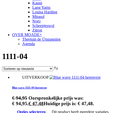
Kauni
Lang Yarns
Louisa Harding
Mirasol
Noro
Scheepjeswol
Zitron
OVER MOADE+
Theetuin de Útspanning
Agenda
1111-04
UITVERKOOP
Blue wave 1111-04 herenvest
€
94,95
Oorspronkelijke prijs was:
€ 94,95.
€
47,48
Huidige prijs is: € 47,48.
Opties selecteren
Dit product heeft meerdere variaties.