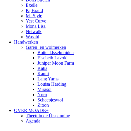
Exelle
Kj Brand
MJ Style
Yest Curve
Mona Lisa
Netwalk
Wasabi
Handwerken
Garen- en wolmerken
Botter IJsselmuiden
Elsebeth Lavold
Juniper Moon Farm
Katia
Kauni
Lang Yarns
Louisa Harding
Mirasol
Noro
Scheepjeswol
Zitron
OVER MOADE+
Theetuin de Útspanning
Agenda