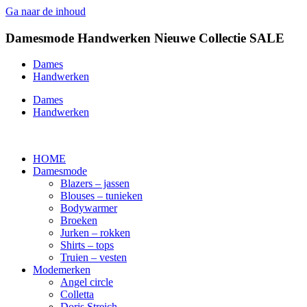
Ga naar de inhoud
Damesmode
Handwerken
Nieuwe Collectie
SALE
Dames
Handwerken
Dames
Handwerken
HOME
Damesmode
Blazers – jassen
Blouses – tunieken
Bodywarmer
Broeken
Jurken – rokken
Shirts – tops
Truien – vesten
Modemerken
Angel circle
Colletta
Doris Streich