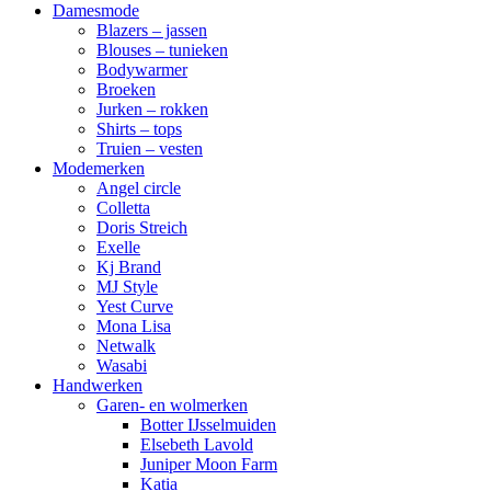
Damesmode
Blazers – jassen
Blouses – tunieken
Bodywarmer
Broeken
Jurken – rokken
Shirts – tops
Truien – vesten
Modemerken
Angel circle
Colletta
Doris Streich
Exelle
Kj Brand
MJ Style
Yest Curve
Mona Lisa
Netwalk
Wasabi
Handwerken
Garen- en wolmerken
Botter IJsselmuiden
Elsebeth Lavold
Juniper Moon Farm
Katia