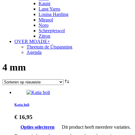
Kauni
Lang Yarns
Louisa Harding
Mirasol
Noro
Scheepjeswol
Zitron
OVER MOADE+
Theetuin de Útspanning
Agenda
4 mm
Katia holi
€
16,95
Opties selecteren
Dit product heeft meerdere variaties.