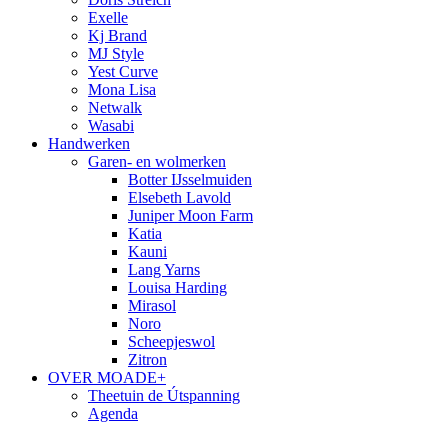
Exelle
Kj Brand
MJ Style
Yest Curve
Mona Lisa
Netwalk
Wasabi
Handwerken
Garen- en wolmerken
Botter IJsselmuiden
Elsebeth Lavold
Juniper Moon Farm
Katia
Kauni
Lang Yarns
Louisa Harding
Mirasol
Noro
Scheepjeswol
Zitron
OVER MOADE+
Theetuin de Útspanning
Agenda