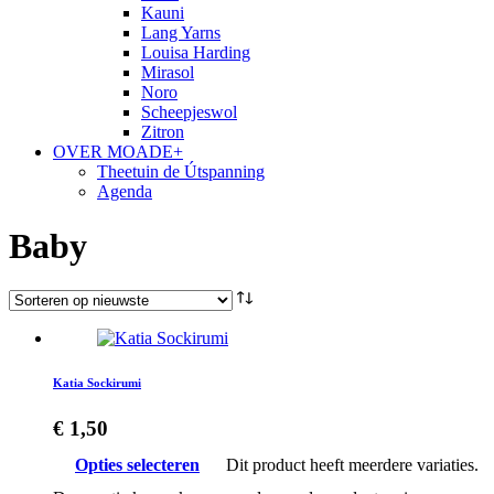
Kauni
Lang Yarns
Louisa Harding
Mirasol
Noro
Scheepjeswol
Zitron
OVER MOADE+
Theetuin de Útspanning
Agenda
Baby
Katia Sockirumi
€
1,50
Opties selecteren
Dit product heeft meerdere variaties.