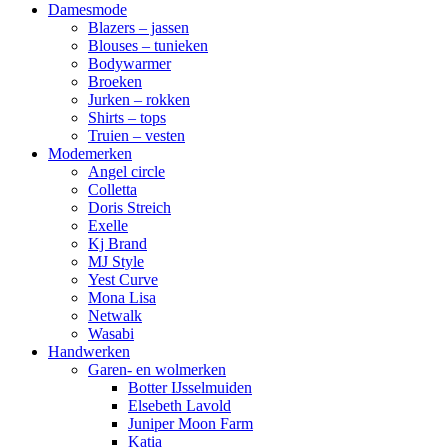
Damesmode
Blazers – jassen
Blouses – tunieken
Bodywarmer
Broeken
Jurken – rokken
Shirts – tops
Truien – vesten
Modemerken
Angel circle
Colletta
Doris Streich
Exelle
Kj Brand
MJ Style
Yest Curve
Mona Lisa
Netwalk
Wasabi
Handwerken
Garen- en wolmerken
Botter IJsselmuiden
Elsebeth Lavold
Juniper Moon Farm
Katia