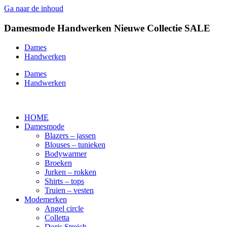
Ga naar de inhoud
Damesmode
Handwerken
Nieuwe Collectie
SALE
Dames
Handwerken
Dames
Handwerken
HOME
Damesmode
Blazers – jassen
Blouses – tunieken
Bodywarmer
Broeken
Jurken – rokken
Shirts – tops
Truien – vesten
Modemerken
Angel circle
Colletta
Doris Streich