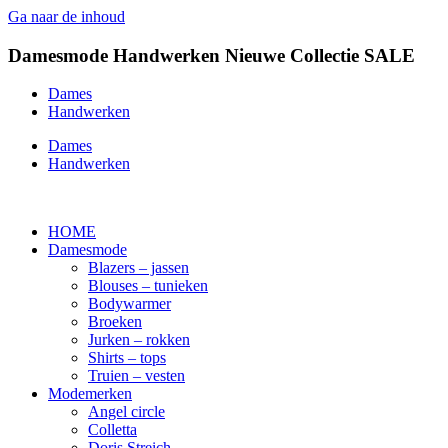
Ga naar de inhoud
Damesmode
Handwerken
Nieuwe Collectie
SALE
Dames
Handwerken
Dames
Handwerken
HOME
Damesmode
Blazers – jassen
Blouses – tunieken
Bodywarmer
Broeken
Jurken – rokken
Shirts – tops
Truien – vesten
Modemerken
Angel circle
Colletta
Doris Streich