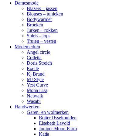
Damesmode
Blazers – jassen
Blouses – tunieken
Bodywarmer
Broeken
Jurken – rokken
Shirts – tops
Truien – vesten
Modemerken
Angel circle
Colletta
Doris Streich
Exelle
Kj Brand
MJ Style
Yest Curve
Mona Lisa
Netwalk
Wasabi
Handwerken
Garen- en wolmerken
Botter IJsselmuiden
Elsebeth Lavold
Juniper Moon Farm
Katia