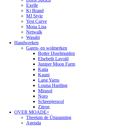
Exelle
Kj Brand
MJ Style
Yest Curve
Mona Lisa
Netwalk
Wasabi
Handwerken
Garen- en wolmerken
Botter IJsselmuiden
Elsebeth Lavold
Juniper Moon Farm
Katia
Kauni
Lang Yarns
Louisa Harding
Mirasol
Noro
Scheepjeswol
Zitron
OVER MOADE+
Theetuin de Útspanning
Agenda