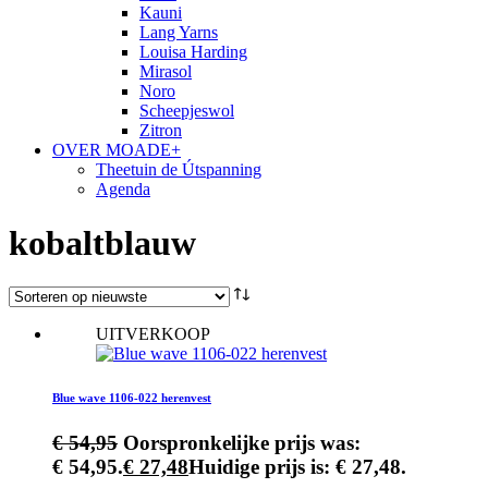
Kauni
Lang Yarns
Louisa Harding
Mirasol
Noro
Scheepjeswol
Zitron
OVER MOADE+
Theetuin de Útspanning
Agenda
kobaltblauw
UITVERKOOP
Blue wave 1106-022 herenvest
€
54,95
Oorspronkelijke prijs was:
€ 54,95.
€
27,48
Huidige prijs is: € 27,48.