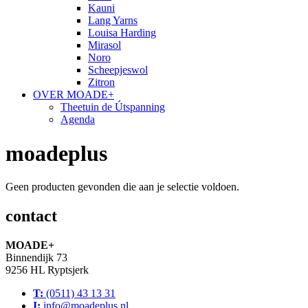
Kauni
Lang Yarns
Louisa Harding
Mirasol
Noro
Scheepjeswol
Zitron
OVER MOADE+
Theetuin de Útspanning
Agenda
moadeplus
Geen producten gevonden die aan je selectie voldoen.
contact
MOADE+
Binnendijk 73
9256 HL Ryptsjerk
T:
(0511) 43 13 31
I:
info@moadeplus.nl