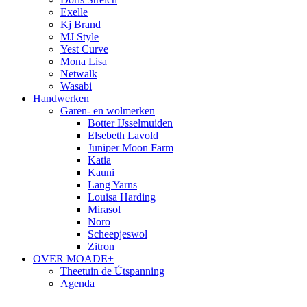
Exelle
Kj Brand
MJ Style
Yest Curve
Mona Lisa
Netwalk
Wasabi
Handwerken
Garen- en wolmerken
Botter IJsselmuiden
Elsebeth Lavold
Juniper Moon Farm
Katia
Kauni
Lang Yarns
Louisa Harding
Mirasol
Noro
Scheepjeswol
Zitron
OVER MOADE+
Theetuin de Útspanning
Agenda