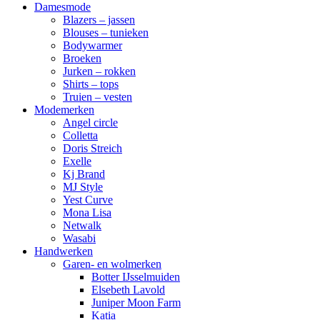
Damesmode
Blazers – jassen
Blouses – tunieken
Bodywarmer
Broeken
Jurken – rokken
Shirts – tops
Truien – vesten
Modemerken
Angel circle
Colletta
Doris Streich
Exelle
Kj Brand
MJ Style
Yest Curve
Mona Lisa
Netwalk
Wasabi
Handwerken
Garen- en wolmerken
Botter IJsselmuiden
Elsebeth Lavold
Juniper Moon Farm
Katia