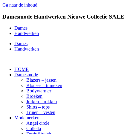
Ga naar de inhoud
Damesmode
Handwerken
Nieuwe Collectie
SALE
Dames
Handwerken
Dames
Handwerken
HOME
Damesmode
Blazers – jassen
Blouses – tunieken
Bodywarmer
Broeken
Jurken – rokken
Shirts – tops
Truien – vesten
Modemerken
Angel circle
Colletta
Doris Streich