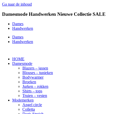
Ga naar de inhoud
Damesmode
Handwerken
Nieuwe Collectie
SALE
Dames
Handwerken
Dames
Handwerken
HOME
Damesmode
Blazers – jassen
Blouses – tunieken
Bodywarmer
Broeken
Jurken – rokken
Shirts – tops
Truien – vesten
Modemerken
Angel circle
Colletta
Doris Streich