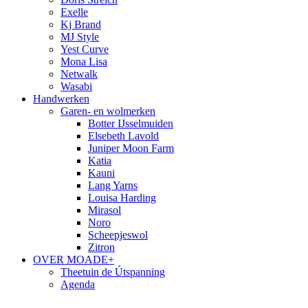
Exelle
Kj Brand
MJ Style
Yest Curve
Mona Lisa
Netwalk
Wasabi
Handwerken
Garen- en wolmerken
Botter IJsselmuiden
Elsebeth Lavold
Juniper Moon Farm
Katia
Kauni
Lang Yarns
Louisa Harding
Mirasol
Noro
Scheepjeswol
Zitron
OVER MOADE+
Theetuin de Útspanning
Agenda