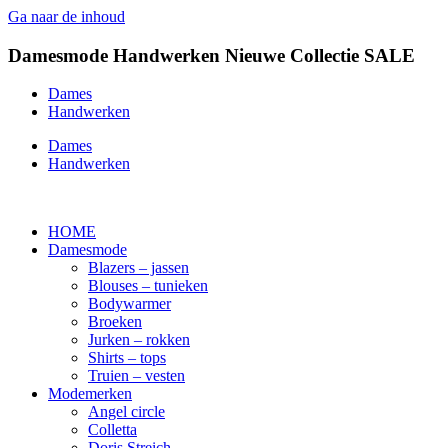
Ga naar de inhoud
Damesmode
Handwerken
Nieuwe Collectie
SALE
Dames
Handwerken
Dames
Handwerken
HOME
Damesmode
Blazers – jassen
Blouses – tunieken
Bodywarmer
Broeken
Jurken – rokken
Shirts – tops
Truien – vesten
Modemerken
Angel circle
Colletta
Doris Streich