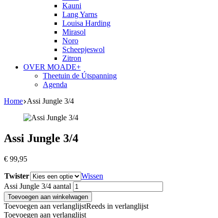
Kauni
Lang Yarns
Louisa Harding
Mirasol
Noro
Scheepjeswol
Zitron
OVER MOADE+
Theetuin de Útspanning
Agenda
Home
Assi Jungle 3/4
Assi Jungle 3/4
€
99,95
Twister
Wissen
Assi Jungle 3/4 aantal
Toevoegen aan winkelwagen
Toevoegen aan verlanglijst
Reeds in verlanglijst
Toevoegen aan verlanglijst