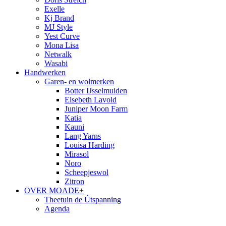
Exelle
Kj Brand
MJ Style
Yest Curve
Mona Lisa
Netwalk
Wasabi
Handwerken
Garen- en wolmerken
Botter IJsselmuiden
Elsebeth Lavold
Juniper Moon Farm
Katia
Kauni
Lang Yarns
Louisa Harding
Mirasol
Noro
Scheepjeswol
Zitron
OVER MOADE+
Theetuin de Útspanning
Agenda