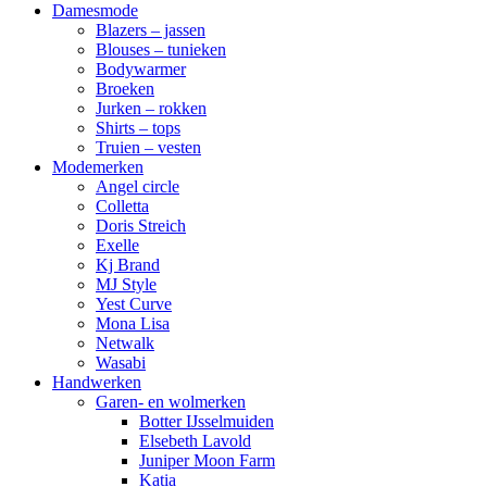
Damesmode
Blazers – jassen
Blouses – tunieken
Bodywarmer
Broeken
Jurken – rokken
Shirts – tops
Truien – vesten
Modemerken
Angel circle
Colletta
Doris Streich
Exelle
Kj Brand
MJ Style
Yest Curve
Mona Lisa
Netwalk
Wasabi
Handwerken
Garen- en wolmerken
Botter IJsselmuiden
Elsebeth Lavold
Juniper Moon Farm
Katia