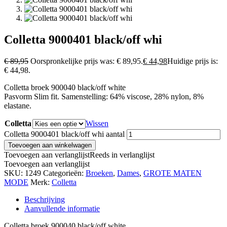
Colletta 9000401 black/off whi
€
89,95
Oorspronkelijke prijs was: € 89,95.
€
44,98
Huidige prijs is:
€ 44,98.
Colletta broek 900040 black/off white
Pasvorm Slim fit. Samenstelling: 64% viscose, 28% nylon, 8%
elastane.
Colletta
Wissen
Colletta 9000401 black/off whi aantal
Toevoegen aan winkelwagen
Toevoegen aan verlanglijst
Reeds in verlanglijst
Toevoegen aan verlanglijst
SKU:
1249
Categorieën:
Broeken
,
Dames
,
GROTE MATEN
MODE
Merk:
Colletta
Beschrijving
Aanvullende informatie
Colletta broek 900040 black/off white