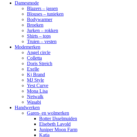
Damesmode
Blazers – jassen
Blouses – tunieken
Bodywarmer
Broeken
Jurken – rokken
Shirts – tops
Truien – vesten
Modemerken
Angel circle
Colletta
Doris Streich
Exelle
Kj Brand
MJ Style
Yest Curve
Mona Lisa
Netwalk
Wasabi
Handwerken
Garen- en wolmerken
Botter IJsselmuiden
Elsebeth Lavold
Juniper Moon Farm
Katia