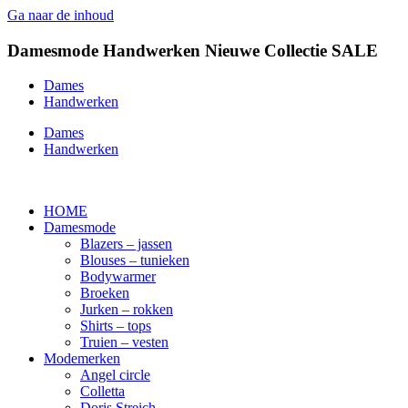
Ga naar de inhoud
Damesmode
Handwerken
Nieuwe Collectie
SALE
Dames
Handwerken
Dames
Handwerken
HOME
Damesmode
Blazers – jassen
Blouses – tunieken
Bodywarmer
Broeken
Jurken – rokken
Shirts – tops
Truien – vesten
Modemerken
Angel circle
Colletta
Doris Streich