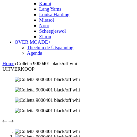
Kauni
Lang Yarns
Louisa Harding
Mirasol
Noro
Scheepjeswol
Zitron
OVER MOADE+
Theetuin de Útspanning
Agenda
Home
Colletta 9000401 black/off whi
UITVERKOOP