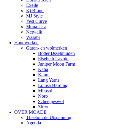
Exelle
Kj Brand
MJ Style
Yest Curve
Mona Lisa
Netwalk
Wasabi
Handwerken
Garen- en wolmerken
Botter IJsselmuiden
Elsebeth Lavold
Juniper Moon Farm
Katia
Kauni
Lang Yarns
Louisa Harding
Mirasol
Noro
Scheepjeswol
Zitron
OVER MOADE+
Theetuin de Útspanning
Agenda