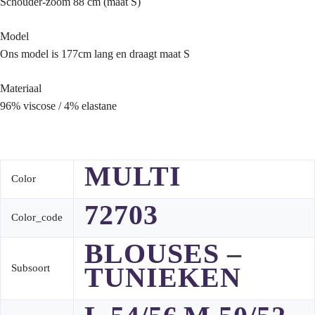
Schouder-zoom 88 cm (maat S)
Model
Ons model is 177cm lang en draagt maat S
Materiaal
96% viscose / 4% elastane
MULTI
Color
72703
Color_code
BLOUSES –
TUNIEKEN
Subsoort