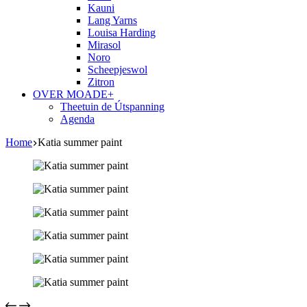
Kauni
Lang Yarns
Louisa Harding
Mirasol
Noro
Scheepjeswol
Zitron
OVER MOADE+
Theetuin de Útspanning
Agenda
Home
Katia summer paint