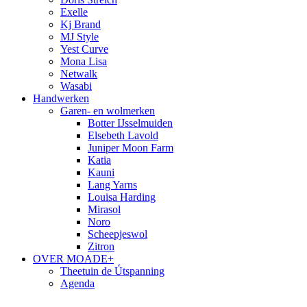
Exelle
Kj Brand
MJ Style
Yest Curve
Mona Lisa
Netwalk
Wasabi
Handwerken
Garen- en wolmerken
Botter IJsselmuiden
Elsebeth Lavold
Juniper Moon Farm
Katia
Kauni
Lang Yarns
Louisa Harding
Mirasol
Noro
Scheepjeswol
Zitron
OVER MOADE+
Theetuin de Útspanning
Agenda