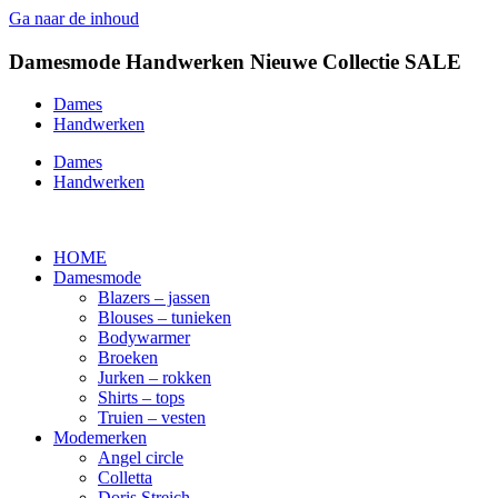
Ga naar de inhoud
Damesmode
Handwerken
Nieuwe Collectie
SALE
Dames
Handwerken
Dames
Handwerken
HOME
Damesmode
Blazers – jassen
Blouses – tunieken
Bodywarmer
Broeken
Jurken – rokken
Shirts – tops
Truien – vesten
Modemerken
Angel circle
Colletta
Doris Streich