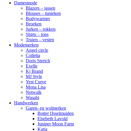
Damesmode
Blazers – jassen
Blouses – tunieken
Bodywarmer
Broeken
Jurken – rokken
Shirts – tops
Truien – vesten
Modemerken
Angel circle
Colletta
Doris Streich
Exelle
Kj Brand
MJ Style
Yest Curve
Mona Lisa
Netwalk
Wasabi
Handwerken
Garen- en wolmerken
Botter IJsselmuiden
Elsebeth Lavold
Juniper Moon Farm
Katia