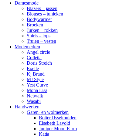
Damesmode
Blazers – jassen
Blouses – tunieken
Bodywarmer
Broeken
Jurken – rokken
Shirts – tops
Truien – vesten
Modemerken
Angel circle
Colletta
Doris Streich
Exelle
Kj Brand
MJ Style
Yest Curve
Mona Lisa
Netwalk
Wasabi
Handwerken
Garen- en wolmerken
Botter IJsselmuiden
Elsebeth Lavold
Juniper Moon Farm
Katia