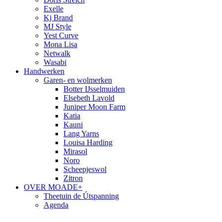
Exelle
Kj Brand
MJ Style
Yest Curve
Mona Lisa
Netwalk
Wasabi
Handwerken
Garen- en wolmerken
Botter IJsselmuiden
Elsebeth Lavold
Juniper Moon Farm
Katia
Kauni
Lang Yarns
Louisa Harding
Mirasol
Noro
Scheepjeswol
Zitron
OVER MOADE+
Theetuin de Útspanning
Agenda