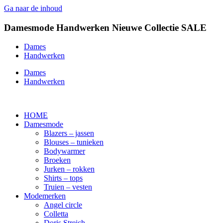
Ga naar de inhoud
Damesmode
Handwerken
Nieuwe Collectie
SALE
Dames
Handwerken
Dames
Handwerken
HOME
Damesmode
Blazers – jassen
Blouses – tunieken
Bodywarmer
Broeken
Jurken – rokken
Shirts – tops
Truien – vesten
Modemerken
Angel circle
Colletta
Doris Streich