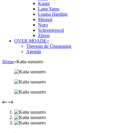
Kauni
Lang Yarns
Louisa Harding
Mirasol
Noro
Scheepjeswol
Zitron
OVER MOADE+
Theetuin de Útspanning
Agenda
Home
Katia sussurro