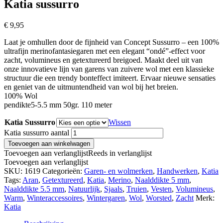
Katia sussurro
€
9,95
Laat je omhullen door de fijnheid van Concept Sussurro – een 100%
ultrafijn merinofantasiegaren met een elegant “ondé”-effect voor
zacht, volumineus en getextureerd breigoed. Maakt deel uit van
onze innovatieve lijn van garens van zuivere wol met een klassieke
structuur die een trendy bonteffect imiteert. Ervaar nieuwe sensaties
en geniet van de uitmuntendheid van wol bij het breien.
100% Wol
pendikte5-5.5 mm 50gr. 110 meter
Katia Sussurro
Wissen
Katia sussurro aantal
Toevoegen aan winkelwagen
Toevoegen aan verlanglijst
Reeds in verlanglijst
Toevoegen aan verlanglijst
SKU:
1619
Categorieën:
Garen- en wolmerken
,
Handwerken
,
Katia
Tags:
Aran
,
Getextureerd
,
Katia
,
Merino
,
Naalddikte 5 mm
,
Naalddikte 5.5 mm
,
Natuurlijk
,
Sjaals
,
Truien
,
Vesten
,
Volumineus
,
Warm
,
Winteraccessoires
,
Wintergaren
,
Wol
,
Worsted
,
Zacht
Merk:
Katia