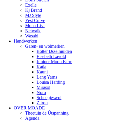
Exelle
Kj Brand
MJ Style
Yest Curve
Mona Lisa
Netwalk
Wasabi
Handwerken
Garen- en wolmerken
Botter IJsselmuiden
Elsebeth Lavold
Juniper Moon Farm
Katia
Kauni
Lang Yarns
Louisa Harding
Mirasol
Noro
Scheepjeswol
Zitron
OVER MOADE+
Theetuin de Útspanning
Agenda