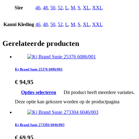
Size
46
,
48
,
50
,
52
,
L
,
M
,
S
,
XL
,
XXL
Kauni Kleding
46
,
48
,
50
,
52
,
L
,
M
,
S
,
XL
,
XXL
Gerelateerde producten
Kj Brand Susie 25376 6086/001
€
94,95
Opties selecteren
Dit product heeft meerdere variaties.
Deze optie kan gekozen worden op de productpagina
Kj Brand Susie 273304 6046/003
€
69,95