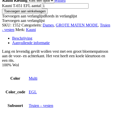
Kauni Kleding
Wissen
Kauni T-651 EFL aantal
Toevoegen aan winkelwagen
Toevoegen aan verlanglijst
Reeds in verlanglijst
Toevoegen aan verlanglijst
SKU:
1552
Categorieën:
Dames
,
GROTE MATEN MODE
,
Truien
- vesten
Merk:
Kauni
Beschrijving
Aanvullende informatie
Lang en levendig gevilt wollen vest met een groot bloemenpatroon
aan de voor- en achterkant. Het vest heeft een koele kleurtoon en
een rits.
100% Wol
Color
Multi
Color_code
EGL
Subsoort
Truien – vesten