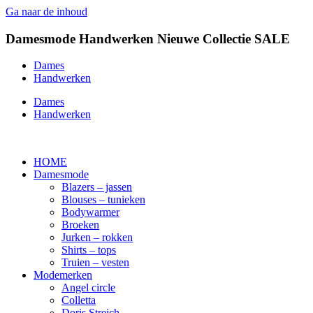
Ga naar de inhoud
Damesmode
Handwerken
Nieuwe Collectie
SALE
Dames
Handwerken
Dames
Handwerken
HOME
Damesmode
Blazers – jassen
Blouses – tunieken
Bodywarmer
Broeken
Jurken – rokken
Shirts – tops
Truien – vesten
Modemerken
Angel circle
Colletta
Doris Streich