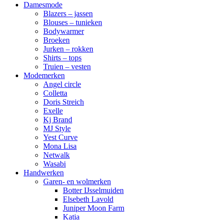
Damesmode
Blazers – jassen
Blouses – tunieken
Bodywarmer
Broeken
Jurken – rokken
Shirts – tops
Truien – vesten
Modemerken
Angel circle
Colletta
Doris Streich
Exelle
Kj Brand
MJ Style
Yest Curve
Mona Lisa
Netwalk
Wasabi
Handwerken
Garen- en wolmerken
Botter IJsselmuiden
Elsebeth Lavold
Juniper Moon Farm
Katia