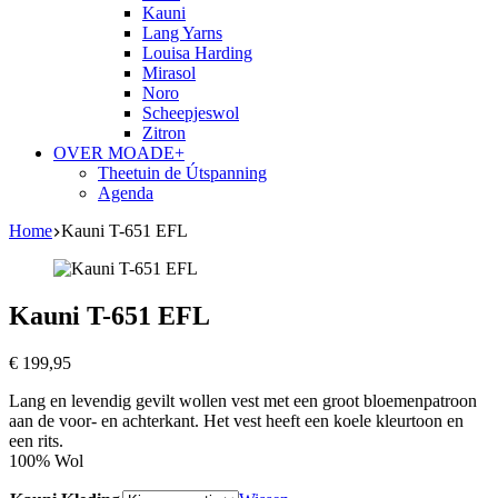
Kauni
Lang Yarns
Louisa Harding
Mirasol
Noro
Scheepjeswol
Zitron
OVER MOADE+
Theetuin de Útspanning
Agenda
Home
Kauni T-651 EFL
Kauni T-651 EFL
€
199,95
Lang en levendig gevilt wollen vest met een groot bloemenpatroon
aan de voor- en achterkant. Het vest heeft een koele kleurtoon en
een rits.
100% Wol