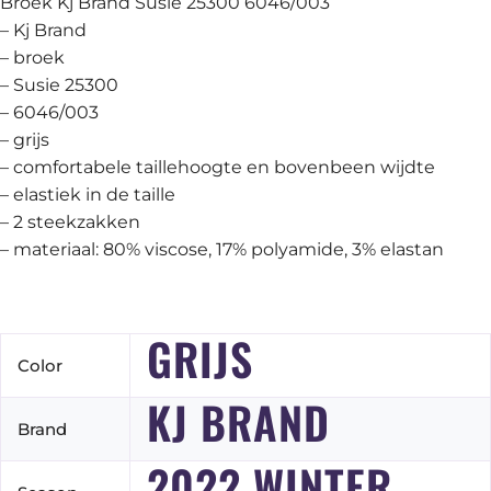
Broek Kj Brand Susie 25300 6046/003
– Kj Brand
– broek
– Susie 25300
– 6046/003
– grijs
– comfortabele taillehoogte en bovenbeen wijdte
– elastiek in de taille
– 2 steekzakken
– materiaal: 80% viscose, 17% polyamide, 3% elastan
GRIJS
Color
KJ BRAND
Brand
2022 WINTER