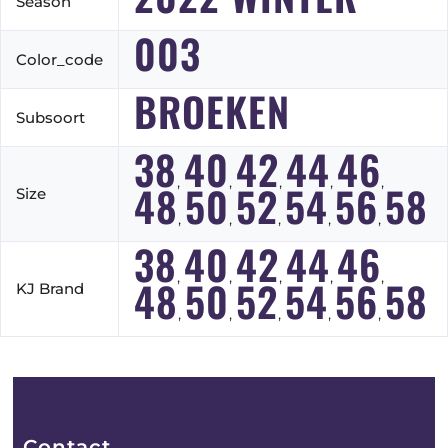
Season
003
Color_code
BROEKEN
Subsoort
38
40
42
44
46
,
,
,
,
,
48
50
52
54
56
58
Size
,
,
,
,
,
38
40
42
44
46
,
,
,
,
,
48
50
52
54
56
58
KJ Brand
,
,
,
,
,
Contact