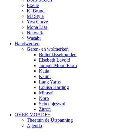
Exelle
Kj Brand
MJ Style
Yest Curve
Mona Lisa
Netwalk
Wasabi
Handwerken
Garen- en wolmerken
Botter IJsselmuiden
Elsebeth Lavold
Juniper Moon Farm
Katia
Kauni
Lang Yarns
Louisa Harding
Mirasol
Noro
Scheepjeswol
Zitron
OVER MOADE+
Theetuin de Útspanning
Agenda