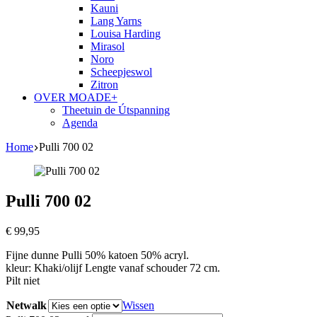
Kauni
Lang Yarns
Louisa Harding
Mirasol
Noro
Scheepjeswol
Zitron
OVER MOADE+
Theetuin de Útspanning
Agenda
Home
Pulli 700 02
Pulli 700 02
€
99,95
Fijne dunne Pulli 50% katoen 50% acryl.
kleur: Khaki/olijf Lengte vanaf schouder 72 cm.
Pilt niet
Netwalk
Wissen