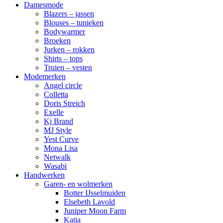
Damesmode
Blazers – jassen
Blouses – tunieken
Bodywarmer
Broeken
Jurken – rokken
Shirts – tops
Truien – vesten
Modemerken
Angel circle
Colletta
Doris Streich
Exelle
Kj Brand
MJ Style
Yest Curve
Mona Lisa
Netwalk
Wasabi
Handwerken
Garen- en wolmerken
Botter IJsselmuiden
Elsebeth Lavold
Juniper Moon Farm
Katia