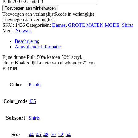
Pulli 700 02 aantal
Toevoegen aan winkelwagen
Toevoegen aan verlanglijst
Reeds in verlanglijst
Toevoegen aan verlanglijst
SKU:
1436
Categorieën:
Dames
,
GROTE MATEN MODE
,
Shirts
Merk:
Netwalk
Beschrijving
Aanvullende informatie
Fijne dunne Pulli 50% katoen 50% acryl.
kleur: Khaki/olijf Lengte vanaf schouder 72 cm.
Pilt niet
Color
Khaki
Color_code
435
Subsoort
Shirts
Size
44
,
46
,
48
,
50
,
52
,
54