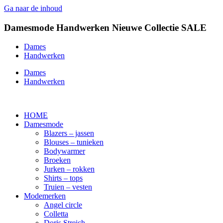
Ga naar de inhoud
Damesmode
Handwerken
Nieuwe Collectie
SALE
Dames
Handwerken
Dames
Handwerken
HOME
Damesmode
Blazers – jassen
Blouses – tunieken
Bodywarmer
Broeken
Jurken – rokken
Shirts – tops
Truien – vesten
Modemerken
Angel circle
Colletta
Doris Streich