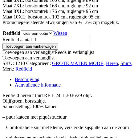
Maat 6XL: borstomtrek 160 cm, ruglengte 89 cm
Maat 7XL: borstomtrek 168 cm, ruglengte 92 cm
Maat 8XL: borstomtrek 176 cm, ruglengte 95 cm
Maat 10XL: borstomtrek 192 cm, ruglengte 95 cm
Productiegerelateerde afwijkingen van +/- 3% zijn mogelijk.
Redfield
Wissen
Redfield aantal
Toevoegen aan winkelwagen
Toevoegen aan verlanglijst
Reeds in verlanglijst
Toevoegen aan verlanglijst
SKU:
1210
Categorieën:
GROTE MATEN MODE
,
Heren
,
Shirts
Merk:
Redfield
Beschrijving
Aanvullende informatie
Redfield heren t-thirt RF 1-24-1-3036/29 olijf.
Olijfgroen, borstzakje.
Samenstelling: 100% katoen
– puur katoen met piquéstructuur
– Comfortabele snit met kleine, versterkte zijsplitten aan de zoom
– polokraag en manchetten in elastische ribkwaliteit en met