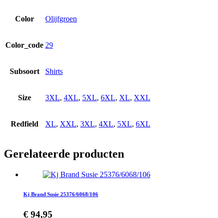
Color
Olijfgroen
Color_code
29
Subsoort
Shirts
Size
3XL
,
4XL
,
5XL
,
6XL
,
XL
,
XXL
Redfield
XL
,
XXL
,
3XL
,
4XL
,
5XL
,
6XL
Gerelateerde producten
Kj Brand Susie 25376/6068/106
€
94,95