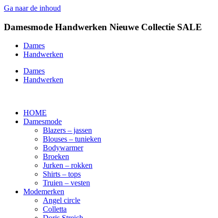
Ga naar de inhoud
Damesmode
Handwerken
Nieuwe Collectie
SALE
Dames
Handwerken
Dames
Handwerken
HOME
Damesmode
Blazers – jassen
Blouses – tunieken
Bodywarmer
Broeken
Jurken – rokken
Shirts – tops
Truien – vesten
Modemerken
Angel circle
Colletta
Doris Streich