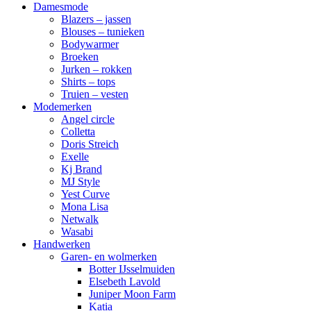
Damesmode
Blazers – jassen
Blouses – tunieken
Bodywarmer
Broeken
Jurken – rokken
Shirts – tops
Truien – vesten
Modemerken
Angel circle
Colletta
Doris Streich
Exelle
Kj Brand
MJ Style
Yest Curve
Mona Lisa
Netwalk
Wasabi
Handwerken
Garen- en wolmerken
Botter IJsselmuiden
Elsebeth Lavold
Juniper Moon Farm
Katia