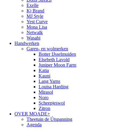
Exelle
Kj Brand
MJ Style
Yest Curve
Mona Lisa
Netwalk
Wasabi
Handwerken
Garen- en wolmerken
Botter IJsselmuiden
Elsebeth Lavold
Juniper Moon Farm
Katia
Kauni
Lang Yarns
Louisa Harding
Mirasol
Noro
Scheepjeswol
Zitron
OVER MOADE+
Theetuin de Útspanning
Agenda