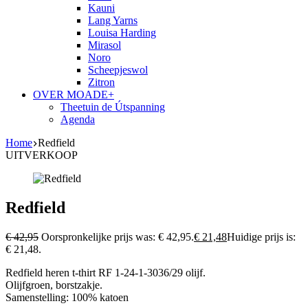
Kauni
Lang Yarns
Louisa Harding
Mirasol
Noro
Scheepjeswol
Zitron
OVER MOADE+
Theetuin de Útspanning
Agenda
Home
Redfield
UITVERKOOP
Redfield
€
42,95
Oorspronkelijke prijs was: € 42,95.
€
21,48
Huidige prijs is:
€ 21,48.
Redfield heren t-thirt RF 1-24-1-3036/29 olijf.
Olijfgroen, borstzakje.
Samenstelling: 100% katoen