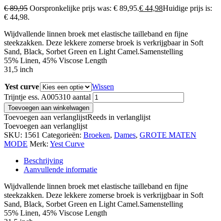
€
89,95
Oorspronkelijke prijs was: € 89,95.
€
44,98
Huidige prijs is:
€ 44,98.
Wijdvallende linnen broek met elastische tailleband en fijne
steekzakken. Deze lekkere zomerse broek is verkrijgbaar in Soft
Sand, Black, Sorbet Green en Light Camel.Samenstelling
55% Linen, 45% Viscose Length
31,5 inch
Yest curve
Wissen
Trijntje ess. A005310 aantal
Toevoegen aan winkelwagen
Toevoegen aan verlanglijst
Reeds in verlanglijst
Toevoegen aan verlanglijst
SKU:
1561
Categorieën:
Broeken
,
Dames
,
GROTE MATEN
MODE
Merk:
Yest Curve
Beschrijving
Aanvullende informatie
Wijdvallende linnen broek met elastische tailleband en fijne
steekzakken. Deze lekkere zomerse broek is verkrijgbaar in Soft
Sand, Black, Sorbet Green en Light Camel.Samenstelling
55% Linen, 45% Viscose Length