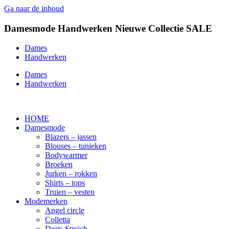
Ga naar de inhoud
Damesmode
Handwerken
Nieuwe Collectie
SALE
Dames
Handwerken
Dames
Handwerken
HOME
Damesmode
Blazers – jassen
Blouses – tunieken
Bodywarmer
Broeken
Jurken – rokken
Shirts – tops
Truien – vesten
Modemerken
Angel circle
Colletta
Doris Streich