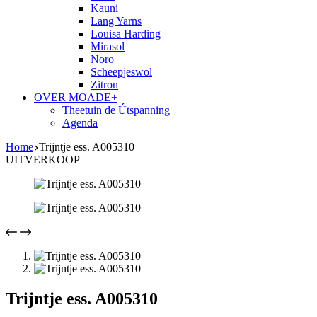
Kauni
Lang Yarns
Louisa Harding
Mirasol
Noro
Scheepjeswol
Zitron
OVER MOADE+
Theetuin de Útspanning
Agenda
Home
Trijntje ess. A005310
UITVERKOOP
Trijntje ess. A005310