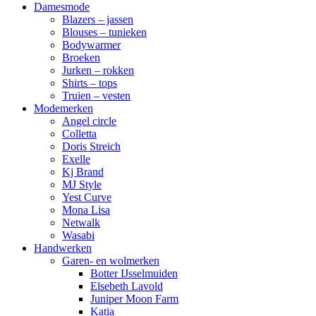
Damesmode
Blazers – jassen
Blouses – tunieken
Bodywarmer
Broeken
Jurken – rokken
Shirts – tops
Truien – vesten
Modemerken
Angel circle
Colletta
Doris Streich
Exelle
Kj Brand
MJ Style
Yest Curve
Mona Lisa
Netwalk
Wasabi
Handwerken
Garen- en wolmerken
Botter IJsselmuiden
Elsebeth Lavold
Juniper Moon Farm
Katia