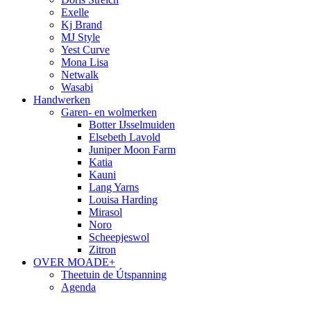
Exelle
Kj Brand
MJ Style
Yest Curve
Mona Lisa
Netwalk
Wasabi
Handwerken
Garen- en wolmerken
Botter IJsselmuiden
Elsebeth Lavold
Juniper Moon Farm
Katia
Kauni
Lang Yarns
Louisa Harding
Mirasol
Noro
Scheepjeswol
Zitron
OVER MOADE+
Theetuin de Útspanning
Agenda