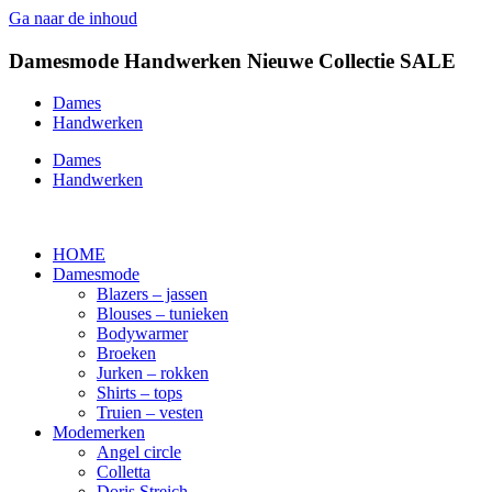
Ga naar de inhoud
Damesmode
Handwerken
Nieuwe Collectie
SALE
Dames
Handwerken
Dames
Handwerken
HOME
Damesmode
Blazers – jassen
Blouses – tunieken
Bodywarmer
Broeken
Jurken – rokken
Shirts – tops
Truien – vesten
Modemerken
Angel circle
Colletta
Doris Streich