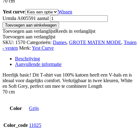
70 cm
Yest curve
Wissen
Urmila A005591 aantal
Toevoegen aan winkelwagen
Toevoegen aan verlanglijst
Reeds in verlanglijst
Toevoegen aan verlanglijst
SKU:
1570
Categorieën:
Dames
,
GROTE MATEN MODE
,
Truien
- vesten
Merk:
Yest Curve
Beschrijving
Aanvullende informatie
Heerlijk basic! Dit T-shirt van 100% katoen heeft een V-hals en is
ideaal voor dagelijks comfort. Verkrijgbaar in twee kleuren, White
en Soft Grey, perfect om mee te combinere Length
70 cm
Color
Grijs
Color_code
11025