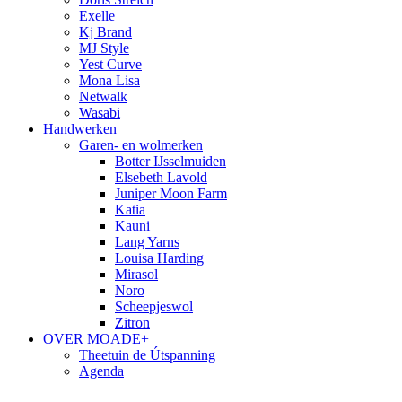
Exelle
Kj Brand
MJ Style
Yest Curve
Mona Lisa
Netwalk
Wasabi
Handwerken
Garen- en wolmerken
Botter IJsselmuiden
Elsebeth Lavold
Juniper Moon Farm
Katia
Kauni
Lang Yarns
Louisa Harding
Mirasol
Noro
Scheepjeswol
Zitron
OVER MOADE+
Theetuin de Útspanning
Agenda