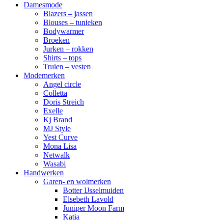
Damesmode
Blazers – jassen
Blouses – tunieken
Bodywarmer
Broeken
Jurken – rokken
Shirts – tops
Truien – vesten
Modemerken
Angel circle
Colletta
Doris Streich
Exelle
Kj Brand
MJ Style
Yest Curve
Mona Lisa
Netwalk
Wasabi
Handwerken
Garen- en wolmerken
Botter IJsselmuiden
Elsebeth Lavold
Juniper Moon Farm
Katia