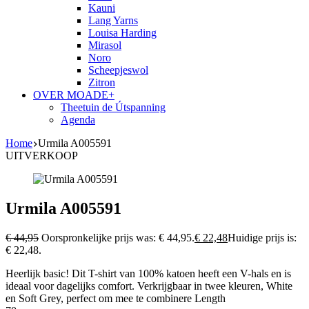
Kauni
Lang Yarns
Louisa Harding
Mirasol
Noro
Scheepjeswol
Zitron
OVER MOADE+
Theetuin de Útspanning
Agenda
Home
Urmila A005591
UITVERKOOP
Urmila A005591
€
44,95
Oorspronkelijke prijs was: € 44,95.
€
22,48
Huidige prijs is:
€ 22,48.
Heerlijk basic! Dit T-shirt van 100% katoen heeft een V-hals en is
ideaal voor dagelijks comfort. Verkrijgbaar in twee kleuren, White
en Soft Grey, perfect om mee te combinere Length