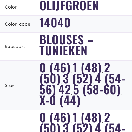
OLIJFGROEN
Color
14040
Color_code
BLOUSES –
TUNIEKEN
Subsoort
0 (46)
1 (48)
2
,
,
(50)
3 (52)
4 (54-
,
,
56)
42
5 (58-60)
Size
,
,
,
X-0 (44)
0 (46)
1 (48)
2
,
,
(50)
3 (52)
4 (54-
,
,