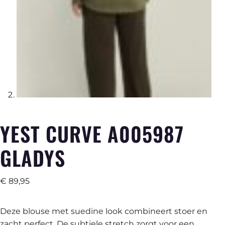
YEST CURVE A005987
GLADYS
€
89,95
Deze blouse met suedine look combineert stoer en
zacht perfect. De subtiele stretch zorgt voor een