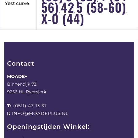
56)
42
5 (58-60)
Yest curve
,
,
,
X-0 (44)
Contact
MOADE+
Binnendijk 73
9256 HL Ryptsjerk
T:
(0511) 43 13 31
I:
INFO@MOADEPLUS.NL
Openingstijden Winkel: