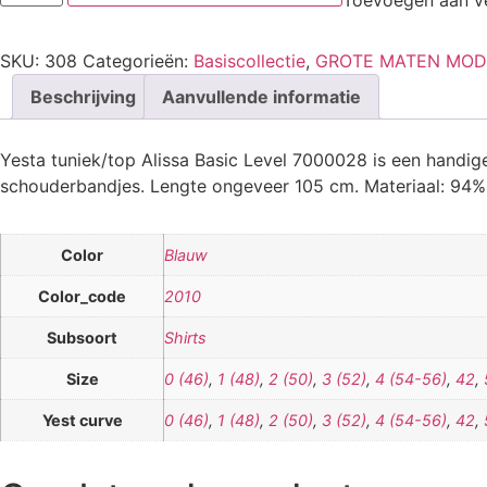
SKU:
308
Categorieën:
Basiscollectie
,
GROTE MATEN MOD
Beschrijving
Aanvullende informatie
Yesta tuniek/top Alissa Basic Level 7000028 is een handig
schouderbandjes. Lengte ongeveer 105 cm. Materiaal: 94% 
Color
Blauw
Color_code
2010
Subsoort
Shirts
Size
0 (46)
,
1 (48)
,
2 (50)
,
3 (52)
,
4 (54-56)
,
42
,
Yest curve
0 (46)
,
1 (48)
,
2 (50)
,
3 (52)
,
4 (54-56)
,
42
,