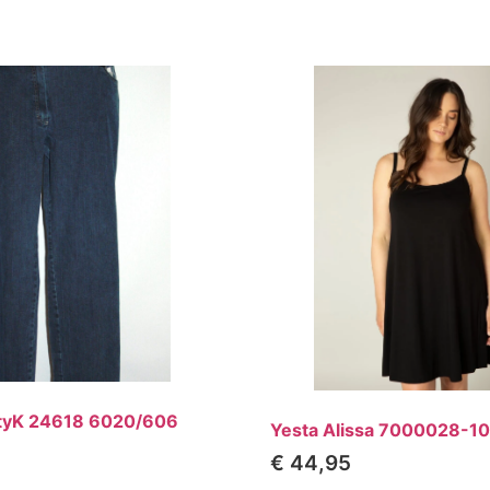
ttyK 24618 6020/606
Yesta Alissa 7000028-1
€
44,95