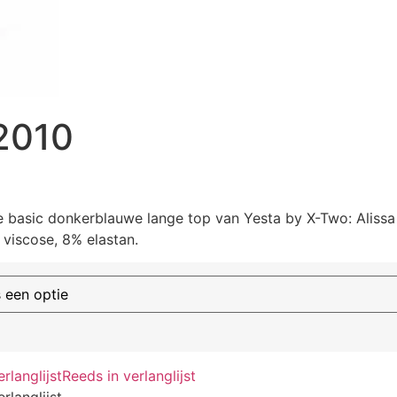
2010
e basic donkerblauwe lange top van Yesta by X-Two: Alissa
viscose, 8% elastan.
langlijst
Reeds in verlanglijst
langlijst