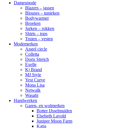
Damesmode
Blazers – jassen
Blouses – tunieken
Bodywarmer
Broeken
Jurken – rokken
Shirts – tops
Truien – vesten
Modemerken
Angel circle
Colletta
Doris Streich
Exelle
Kj Brand
MJ Style
Yest Curve
Mona Lisa
Netwalk
Wasabi
Handwerken
Garen- en wolmerken
Botter IJsselmuiden
Elsebeth Lavold
Juniper Moon Farm
Katia