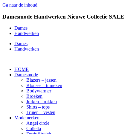
Ga naar de inhoud
Damesmode
Handwerken
Nieuwe Collectie
SALE
Dames
Handwerken
Dames
Handwerken
HOME
Damesmode
Blazers – jassen
Blouses – tunieken
Bodywarmer
Broeken
Jurken – rokken
Shirts – tops
Truien – vesten
Modemerken
Angel circle
Colletta
Doris Streich