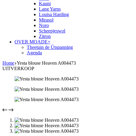
Kauni
Lang Yarns
Louisa Harding
Mirasol
Noro
Scheepjeswol
Zitron
OVER MOADE+
Theetuin de Útspanning
Agenda
Home
Yesta blouse Heaven A004473
UITVERKOOP