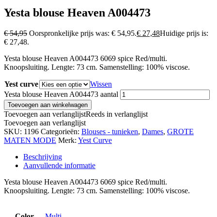
Yesta blouse Heaven A004473
€
54,95
Oorspronkelijke prijs was: € 54,95.
€
27,48
Huidige prijs is:
€ 27,48.
Yesta blouse Heaven A004473 6069 spice Red/multi.
Knoopsluiting. Lengte: 73 cm. Samenstelling: 100% viscose.
Yest curve
Wissen
Yesta blouse Heaven A004473 aantal
Toevoegen aan winkelwagen
Toevoegen aan verlanglijst
Reeds in verlanglijst
Toevoegen aan verlanglijst
SKU:
1196
Categorieën:
Blouses - tunieken
,
Dames
,
GROTE
MATEN MODE
Merk:
Yest Curve
Beschrijving
Aanvullende informatie
Yesta blouse Heaven A004473 6069 spice Red/multi.
Knoopsluiting. Lengte: 73 cm. Samenstelling: 100% viscose.
Color
Multi