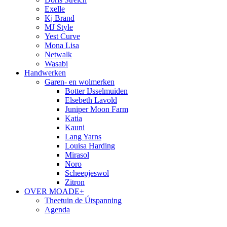
Exelle
Kj Brand
MJ Style
Yest Curve
Mona Lisa
Netwalk
Wasabi
Handwerken
Garen- en wolmerken
Botter IJsselmuiden
Elsebeth Lavold
Juniper Moon Farm
Katia
Kauni
Lang Yarns
Louisa Harding
Mirasol
Noro
Scheepjeswol
Zitron
OVER MOADE+
Theetuin de Útspanning
Agenda