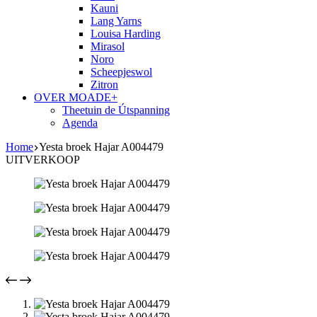
Kauni
Lang Yarns
Louisa Harding
Mirasol
Noro
Scheepjeswol
Zitron
OVER MOADE+
Theetuin de Útspanning
Agenda
Home
Yesta broek Hajar A004479
UITVERKOOP