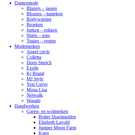
Damesmode
Blazers – jassen
Blouses – tunieken
Bodywarmer
Broeken
Jurken – rokken
Shirts – tops
Truien – vesten
Modemerken
Angel circle
Colletta
Doris Streich
Exelle
Kj Brand
MJ Style
Yest Curve
Mona Lisa
Netwalk
Wasabi
Handwerken
Garen- en wolmerken
Botter IJsselmuiden
Elsebeth Lavold
Juniper Moon Farm
Katia