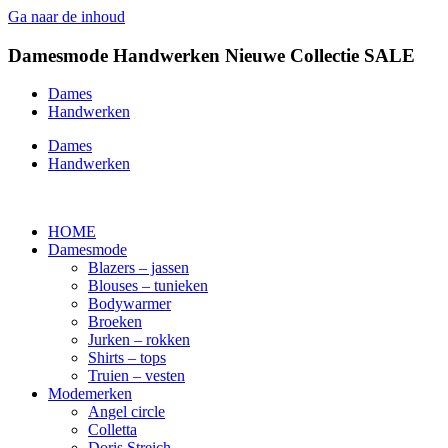
Ga naar de inhoud
Damesmode
Handwerken
Nieuwe Collectie
SALE
Dames
Handwerken
Dames
Handwerken
HOME
Damesmode
Blazers – jassen
Blouses – tunieken
Bodywarmer
Broeken
Jurken – rokken
Shirts – tops
Truien – vesten
Modemerken
Angel circle
Colletta
Doris Streich