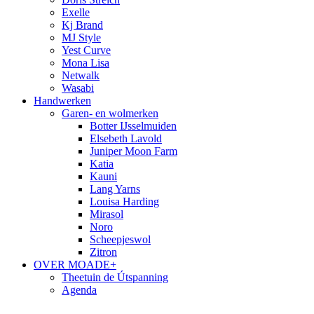
Exelle
Kj Brand
MJ Style
Yest Curve
Mona Lisa
Netwalk
Wasabi
Handwerken
Garen- en wolmerken
Botter IJsselmuiden
Elsebeth Lavold
Juniper Moon Farm
Katia
Kauni
Lang Yarns
Louisa Harding
Mirasol
Noro
Scheepjeswol
Zitron
OVER MOADE+
Theetuin de Útspanning
Agenda