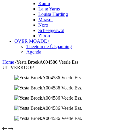
Kauni
Lang Yarns
Louisa Harding
Mirasol
Noro
Scheepjeswol
Zitron
OVER MOADE+
Theetuin de Útspanning
Agenda
Home
Yesta BroekA004586 Veerle Ess.
UITVERKOOP