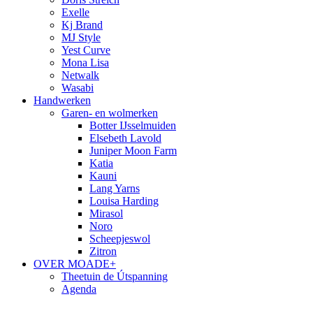
Exelle
Kj Brand
MJ Style
Yest Curve
Mona Lisa
Netwalk
Wasabi
Handwerken
Garen- en wolmerken
Botter IJsselmuiden
Elsebeth Lavold
Juniper Moon Farm
Katia
Kauni
Lang Yarns
Louisa Harding
Mirasol
Noro
Scheepjeswol
Zitron
OVER MOADE+
Theetuin de Útspanning
Agenda