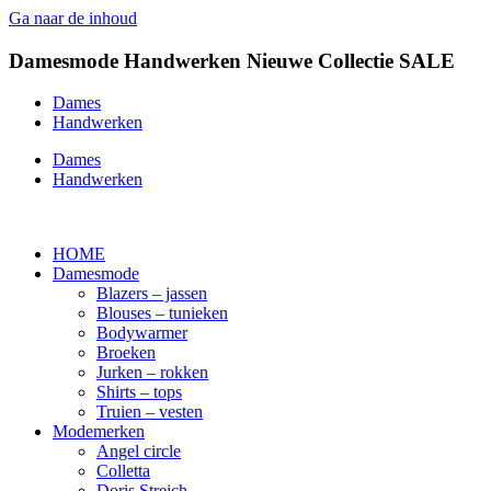
Ga naar de inhoud
Damesmode
Handwerken
Nieuwe Collectie
SALE
Dames
Handwerken
Dames
Handwerken
HOME
Damesmode
Blazers – jassen
Blouses – tunieken
Bodywarmer
Broeken
Jurken – rokken
Shirts – tops
Truien – vesten
Modemerken
Angel circle
Colletta
Doris Streich