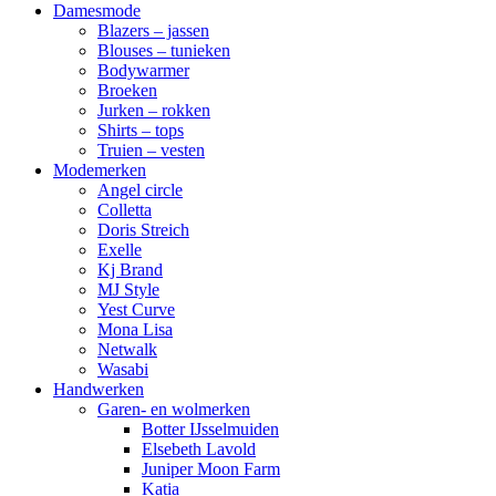
Damesmode
Blazers – jassen
Blouses – tunieken
Bodywarmer
Broeken
Jurken – rokken
Shirts – tops
Truien – vesten
Modemerken
Angel circle
Colletta
Doris Streich
Exelle
Kj Brand
MJ Style
Yest Curve
Mona Lisa
Netwalk
Wasabi
Handwerken
Garen- en wolmerken
Botter IJsselmuiden
Elsebeth Lavold
Juniper Moon Farm
Katia