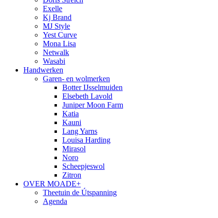
Exelle
Kj Brand
MJ Style
Yest Curve
Mona Lisa
Netwalk
Wasabi
Handwerken
Garen- en wolmerken
Botter IJsselmuiden
Elsebeth Lavold
Juniper Moon Farm
Katia
Kauni
Lang Yarns
Louisa Harding
Mirasol
Noro
Scheepjeswol
Zitron
OVER MOADE+
Theetuin de Útspanning
Agenda