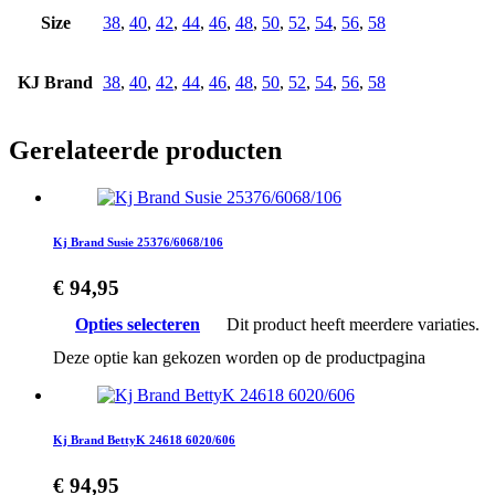
Size
38
,
40
,
42
,
44
,
46
,
48
,
50
,
52
,
54
,
56
,
58
KJ Brand
38
,
40
,
42
,
44
,
46
,
48
,
50
,
52
,
54
,
56
,
58
Gerelateerde producten
Kj Brand Susie 25376/6068/106
€
94,95
Opties selecteren
Dit product heeft meerdere variaties.
Deze optie kan gekozen worden op de productpagina
Kj Brand BettyK 24618 6020/606
€
94,95