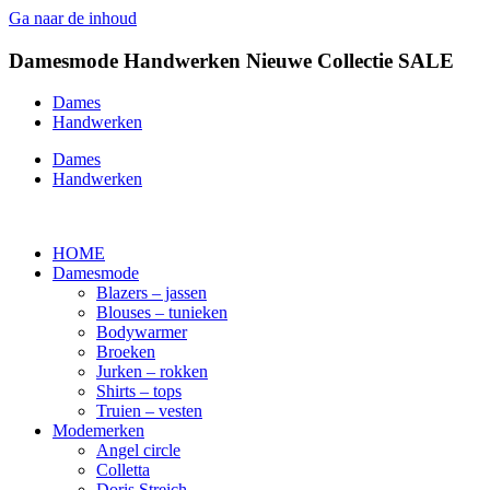
Ga naar de inhoud
Damesmode
Handwerken
Nieuwe Collectie
SALE
Dames
Handwerken
Dames
Handwerken
HOME
Damesmode
Blazers – jassen
Blouses – tunieken
Bodywarmer
Broeken
Jurken – rokken
Shirts – tops
Truien – vesten
Modemerken
Angel circle
Colletta
Doris Streich