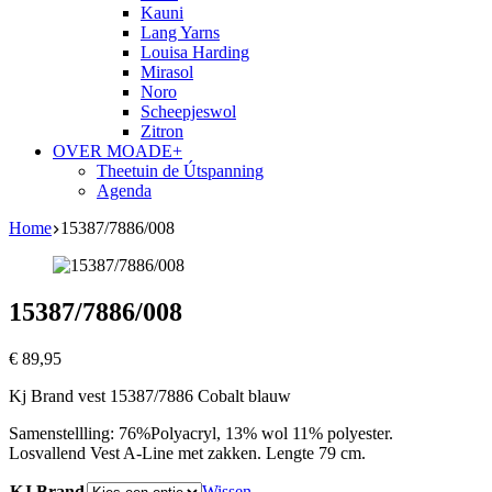
Kauni
Lang Yarns
Louisa Harding
Mirasol
Noro
Scheepjeswol
Zitron
OVER MOADE+
Theetuin de Útspanning
Agenda
Home
15387/7886/008
15387/7886/008
€
89,95
Kj Brand vest 15387/7886 Cobalt blauw
Samenstellling: 76%Polyacryl, 13% wol 11% polyester.
Losvallend Vest A-Line met zakken. Lengte 79 cm.
KJ Brand
Wissen