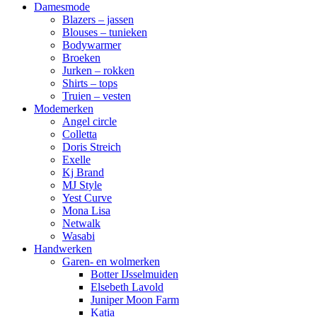
Damesmode
Blazers – jassen
Blouses – tunieken
Bodywarmer
Broeken
Jurken – rokken
Shirts – tops
Truien – vesten
Modemerken
Angel circle
Colletta
Doris Streich
Exelle
Kj Brand
MJ Style
Yest Curve
Mona Lisa
Netwalk
Wasabi
Handwerken
Garen- en wolmerken
Botter IJsselmuiden
Elsebeth Lavold
Juniper Moon Farm
Katia