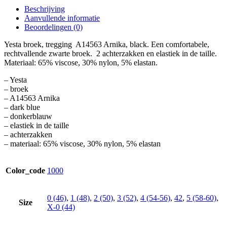
Beschrijving
Aanvullende informatie
Beoordelingen (0)
Yesta broek, tregging A14563 Arnika, black. Een comfortabele,
rechtvallende zwarte broek. 2 achterzakken en elastiek in de taille.
Materiaal: 65% viscose, 30% nylon, 5% elastan.
– Yesta
– broek
– A14563 Arnika
– dark blue
– donkerblauw
– elastiek in de taille
– achterzakken
– materiaal: 65% viscose, 30% nylon, 5% elastan
Color_code
1000
0 (46)
,
1 (48)
,
2 (50)
,
3 (52)
,
4 (54-56)
,
42
,
5 (58-60)
,
Size
X-0 (44)