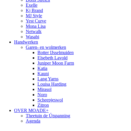
Exelle
Kj Brand
MJ Style
Yest Curve
Mona Lisa
Netwalk
Wasabi
Handwerken
Garen- en wolmerken
Botter IJsselmuiden
Elsebeth Lavold
Juniper Moon Farm
Katia
Kauni
Lang Yarns
Louisa Harding
Mirasol
Noro
Scheepjeswol
Zitron
OVER MOADE+
Theetuin de Útspanning
Agenda