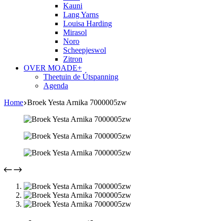
Kauni
Lang Yarns
Louisa Harding
Mirasol
Noro
Scheepjeswol
Zitron
OVER MOADE+
Theetuin de Útspanning
Agenda
Home
Broek Yesta Arnika 7000005zw