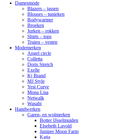
Damesmode
Blazers – jassen
Blouses – tunieken
Bodywarmer
Broeken
Jurken – rokken
Shirts – tops
Truien – vesten
Modemerken
Angel circle
Colletta
Doris Streich
Exelle
Kj Brand
MJ Style
Yest Curve
Mona Lisa
Netwalk
Wasabi
Handwerken
Garen- en wolmerken
Botter IJsselmuiden
Elsebeth Lavold
Juniper Moon Farm
Katia