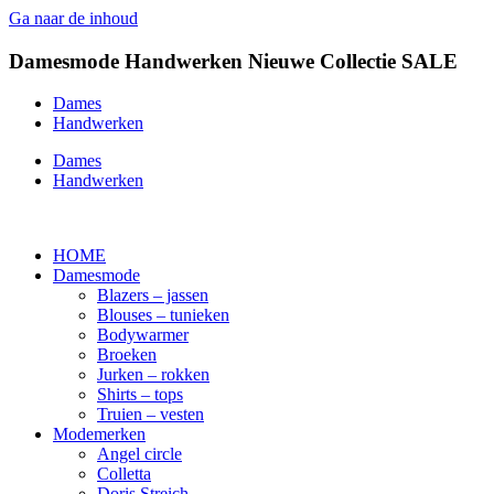
Ga naar de inhoud
Damesmode
Handwerken
Nieuwe Collectie
SALE
Dames
Handwerken
Dames
Handwerken
HOME
Damesmode
Blazers – jassen
Blouses – tunieken
Bodywarmer
Broeken
Jurken – rokken
Shirts – tops
Truien – vesten
Modemerken
Angel circle
Colletta
Doris Streich