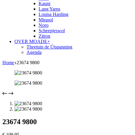
Kauni
Lang Yarns
Louisa Harding
Mirasol
Noro
Scheepjeswol
Zitron
OVER MOADE+
Theetuin de Útspanning
Agenda
Home
23674 9800
23674 9800
€
109,95