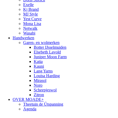
Exelle
Kj Brand
MJ Style
Yest Curve
Mona Lisa
Netwalk
Wasabi
Handwerken
Garen- en wolmerken
Botter IJsselmuiden
Elsebeth Lavold
Juniper Moon Farm
Katia
Kauni
Lang Yarns
Louisa Harding
Mirasol
Noro
Scheepjeswol
Zitron
OVER MOADE+
Theetuin de Útspanning
Agenda