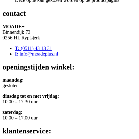
Deze optie kan gekozen worden op de productpagina
contact
MOADE+
Binnendijk 73
9256 HL Ryptsjerk
T:
(0511) 43 13 31
I:
info@moadeplus.nl
openingstijden winkel:
maandag:
gesloten
dinsdag tot en met vrijdag:
10.00 – 17.30 uur
zaterdag:
10.00 – 17.00 uur
klantenservice: