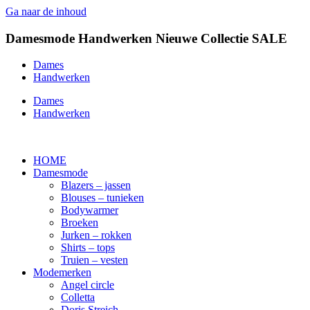
Ga naar de inhoud
Damesmode
Handwerken
Nieuwe Collectie
SALE
Dames
Handwerken
Dames
Handwerken
HOME
Damesmode
Blazers – jassen
Blouses – tunieken
Bodywarmer
Broeken
Jurken – rokken
Shirts – tops
Truien – vesten
Modemerken
Angel circle
Colletta
Doris Streich