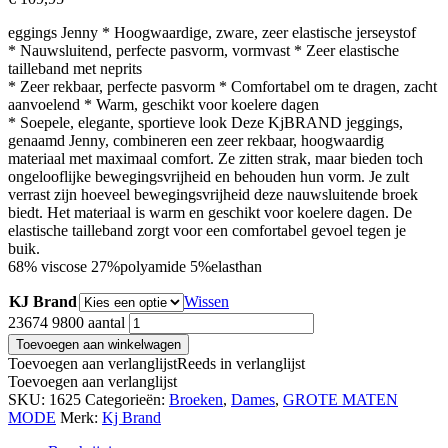
eggings Jenny * Hoogwaardige, zware, zeer elastische jerseystof
* Nauwsluitend, perfecte pasvorm, vormvast * Zeer elastische
tailleband met neprits
* Zeer rekbaar, perfecte pasvorm * Comfortabel om te dragen, zacht
aanvoelend * Warm, geschikt voor koelere dagen
* Soepele, elegante, sportieve look Deze KjBRAND jeggings,
genaamd Jenny, combineren een zeer rekbaar, hoogwaardig
materiaal met maximaal comfort. Ze zitten strak, maar bieden toch
ongelooflijke bewegingsvrijheid en behouden hun vorm. Je zult
verrast zijn hoeveel bewegingsvrijheid deze nauwsluitende broek
biedt. Het materiaal is warm en geschikt voor koelere dagen. De
elastische tailleband zorgt voor een comfortabel gevoel tegen je
buik.
68% viscose 27%polyamide 5%elasthan
KJ Brand
Wissen
23674 9800 aantal
Toevoegen aan winkelwagen
Toevoegen aan verlanglijst
Reeds in verlanglijst
Toevoegen aan verlanglijst
SKU:
1625
Categorieën:
Broeken
,
Dames
,
GROTE MATEN
MODE
Merk:
Kj Brand