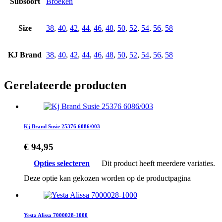
Subsoort
Broeken
Size
38
,
40
,
42
,
44
,
46
,
48
,
50
,
52
,
54
,
56
,
58
KJ Brand
38
,
40
,
42
,
44
,
46
,
48
,
50
,
52
,
54
,
56
,
58
Gerelateerde producten
Kj Brand Susie 25376 6086/003
€
94,95
Opties selecteren
Dit product heeft meerdere variaties.
Deze optie kan gekozen worden op de productpagina
Yesta Alissa 7000028-1000