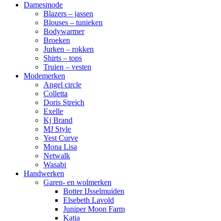
Damesmode
Blazers – jassen
Blouses – tunieken
Bodywarmer
Broeken
Jurken – rokken
Shirts – tops
Truien – vesten
Modemerken
Angel circle
Colletta
Doris Streich
Exelle
Kj Brand
MJ Style
Yest Curve
Mona Lisa
Netwalk
Wasabi
Handwerken
Garen- en wolmerken
Botter IJsselmuiden
Elsebeth Lavold
Juniper Moon Farm
Katia