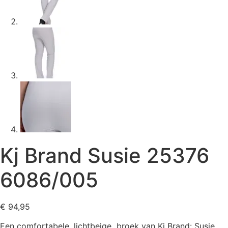
Kj Brand Susie 25376
6086/005
€
94,95
Een comfortabele, lichtbeige broek van Kj Brand: Susie