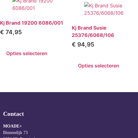
Kj Brand 19200 6086/001
Kj Brand Susie
€
74,95
25376/6068/106
€
94,95
Opties selecteren
Opties selecteren
Contact
MOADE+
Binnendijk 73