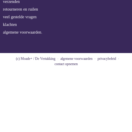
verzenden
retourneren en ruilen
veel gestelde vragen
klachten
algemene voorwaarden.
(c) Moade+ / De Vertakking
algemene voorwaarden
privacybeleid
contact opnemen