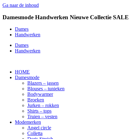
Ga naar de inhoud
Damesmode
Handwerken
Nieuwe Collectie
SALE
Dames
Handwerken
Dames
Handwerken
HOME
Damesmode
Blazers – jassen
Blouses – tunieken
Bodywarmer
Broeken
Jurken – rokken
Shirts – tops
Truien – vesten
Modemerken
Angel circle
Colletta
Doris Streich