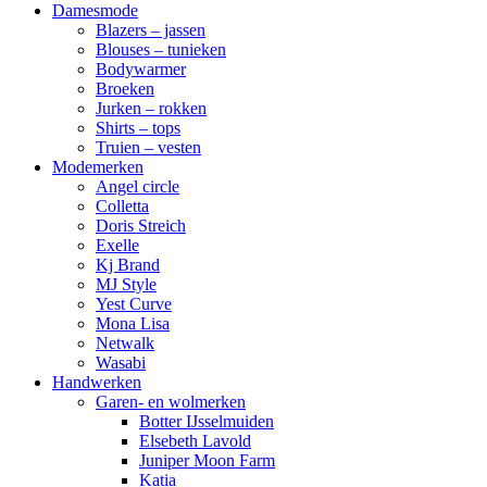
Damesmode
Blazers – jassen
Blouses – tunieken
Bodywarmer
Broeken
Jurken – rokken
Shirts – tops
Truien – vesten
Modemerken
Angel circle
Colletta
Doris Streich
Exelle
Kj Brand
MJ Style
Yest Curve
Mona Lisa
Netwalk
Wasabi
Handwerken
Garen- en wolmerken
Botter IJsselmuiden
Elsebeth Lavold
Juniper Moon Farm
Katia