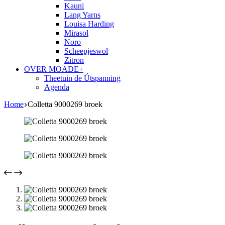
Kauni
Lang Yarns
Louisa Harding
Mirasol
Noro
Scheepjeswol
Zitron
OVER MOADE+
Theetuin de Útspanning
Agenda
Home
Colletta 9000269 broek