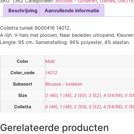
SKU:
1362
Categorieën:
Blouses - tunieken
,
Dames
,
GROTE
Beschrijving
Aanvullende informatie
Colletta tuniek 9000416 14012.
A-lijn. V-hals met plooien. Naar beneden uitlopend. Kleuren 
Lengte: 95 cm. Samenstelling: 96% polyester, 4% elastan.
Color
Multi
Color_code
14012
Subsoort
Blouses – tunieken
Size
0 (46)
,
1 (48)
,
2 (50)
,
3 (52)
,
4 (54/56)
,
5 (5
Colletta
0 (46)
,
1 (48)
,
2 (50)
,
3 (52)
,
4 (54/56)
,
5 (5
Gerelateerde producten