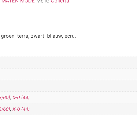
 MATEN MODE
Merk:
Colletta
groen, terra, zwart, bllauw, ecru.
8/60)
,
X-0 (44)
8/60)
,
X-0 (44)