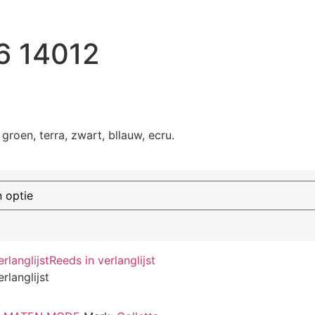
6 14012
groen, terra, zwart, bllauw, ecru.
langlijst
Reeds in verlanglijst
langlijst