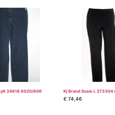
ttyK 24618 6020/606
Kj Brand Susie L 273304
€
74,46