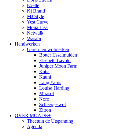
Exelle
Kj Brand
MJ Style
Yest Curve
Mona Lisa
Netwalk
Wasabi
Handwerken
Garen- en wolmerken
Botter IJsselmuiden
Elsebeth Lavold
Juniper Moon Farm
Katia
Kauni
Lang Yarns
Louisa Harding
Mirasol
Noro
Scheepjeswol
Zitron
OVER MOADE+
Theetuin de Útspanning
Agenda