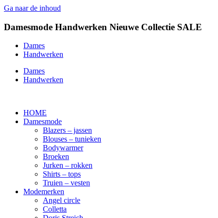
Ga naar de inhoud
Damesmode
Handwerken
Nieuwe Collectie
SALE
Dames
Handwerken
Dames
Handwerken
HOME
Damesmode
Blazers – jassen
Blouses – tunieken
Bodywarmer
Broeken
Jurken – rokken
Shirts – tops
Truien – vesten
Modemerken
Angel circle
Colletta
Doris Streich