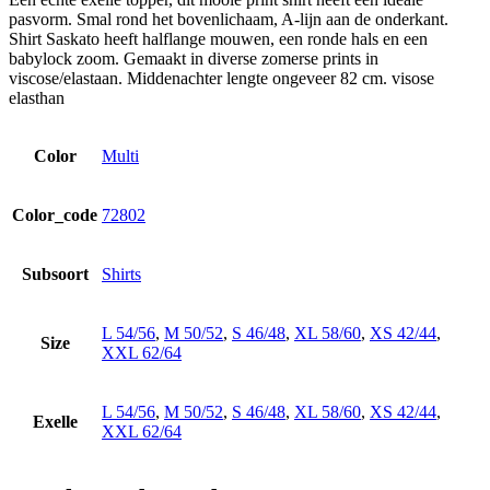
pasvorm. Smal rond het bovenlichaam, A-lijn aan de onderkant.
Shirt Saskato heeft halflange mouwen, een ronde hals en een
babylock zoom. Gemaakt in diverse zomerse prints in
viscose/elastaan. Middenachter lengte ongeveer 82 cm. visose
elasthan
Color
Multi
Color_code
72802
Subsoort
Shirts
L 54/56
,
M 50/52
,
S 46/48
,
XL 58/60
,
XS 42/44
,
Size
XXL 62/64
L 54/56
,
M 50/52
,
S 46/48
,
XL 58/60
,
XS 42/44
,
Exelle
XXL 62/64