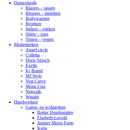
Damesmode
Blazers – jassen
Blouses – tunieken
Bodywarmer
Broeken
Jurken – rokken
Shirts – tops
Truien – vesten
Modemerken
Angel circle
Colletta
Doris Streich
Exelle
Kj Brand
MJ Style
Yest Curve
Mona Lisa
Netwalk
Wasabi
Handwerken
Garen- en wolmerken
Botter IJsselmuiden
Elsebeth Lavold
Juniper Moon Farm
Katia