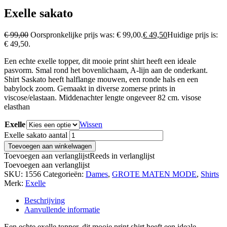
Exelle sakato
€
99,00
Oorspronkelijke prijs was: € 99,00.
€
49,50
Huidige prijs is:
€ 49,50.
Een echte exelle topper, dit mooie print shirt heeft een ideale
pasvorm. Smal rond het bovenlichaam, A-lijn aan de onderkant.
Shirt Saskato heeft halflange mouwen, een ronde hals en een
babylock zoom. Gemaakt in diverse zomerse prints in
viscose/elastaan. Middenachter lengte ongeveer 82 cm. visose
elasthan
Exelle
Wissen
Exelle sakato aantal
Toevoegen aan winkelwagen
Toevoegen aan verlanglijst
Reeds in verlanglijst
Toevoegen aan verlanglijst
SKU:
1556
Categorieën:
Dames
,
GROTE MATEN MODE
,
Shirts
Merk:
Exelle
Beschrijving
Aanvullende informatie
Een echte exelle topper, dit mooie print shirt heeft een ideale