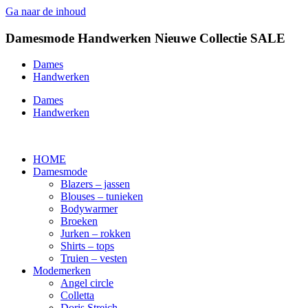
Ga naar de inhoud
Damesmode
Handwerken
Nieuwe Collectie
SALE
Dames
Handwerken
Dames
Handwerken
HOME
Damesmode
Blazers – jassen
Blouses – tunieken
Bodywarmer
Broeken
Jurken – rokken
Shirts – tops
Truien – vesten
Modemerken
Angel circle
Colletta
Doris Streich