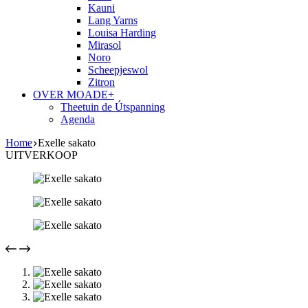
Kauni
Lang Yarns
Louisa Harding
Mirasol
Noro
Scheepjeswol
Zitron
OVER MOADE+
Theetuin de Útspanning
Agenda
Home
Exelle sakato
UITVERKOOP