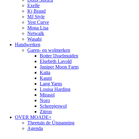
Exelle
Kj Brand
MJ Style
Yest Curve
Mona Lisa
Netwalk
Wasabi
Handwerken
Garen- en wolmerken
Botter IJsselmuiden
Elsebeth Lavold
Juniper Moon Farm
Katia
Kauni
Lang Yarns
Louisa Harding
Mirasol
Noro
Scheepjeswol
Zitron
OVER MOADE+
Theetuin de Útspanning
Agenda