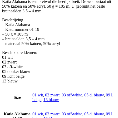
Katia Alabama is een breiwol die heerlijk breit. De wol bestaat uit
50% katoen en 50% acryl. 50 g = 105 m. U gebruikt het beste
breinaalden 3,5 – 4 mm.
Beschrijving
– Katia Alabama
– Kleurnummer 01-19
– 50 g = 105 m
– breinaalden 3,5 – 4 mm
– materiaal 50% katoen, 50% acryl
Beschikbare kleuren:
01 wit
02 zwart
03 off-white
05 donker blauw
09 licht beige
13 blauw
01 wit
,
02 zwart
,
03 off-white
,
05 d. blauw
,
09 l.
Size
beige
,
13 blauw
Katia Alabama
01 wit
,
02 zwart
,
03 off-white
,
05 d. blauw
,
09 l.