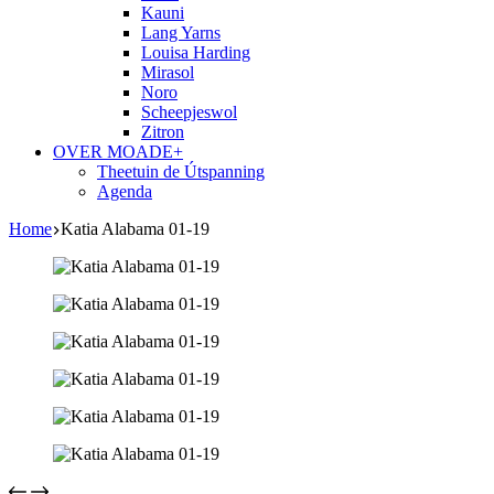
Kauni
Lang Yarns
Louisa Harding
Mirasol
Noro
Scheepjeswol
Zitron
OVER MOADE+
Theetuin de Útspanning
Agenda
Home
Katia Alabama 01-19