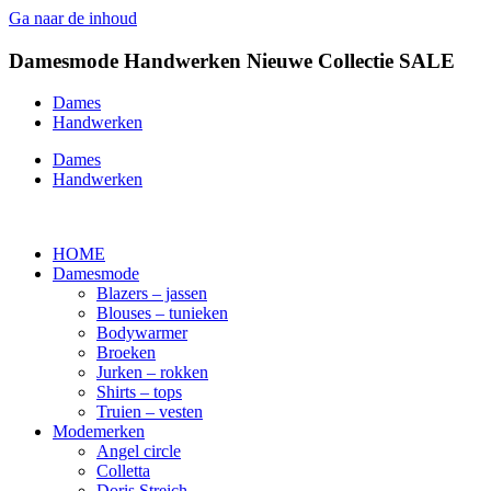
Ga naar de inhoud
Damesmode
Handwerken
Nieuwe Collectie
SALE
Dames
Handwerken
Dames
Handwerken
HOME
Damesmode
Blazers – jassen
Blouses – tunieken
Bodywarmer
Broeken
Jurken – rokken
Shirts – tops
Truien – vesten
Modemerken
Angel circle
Colletta
Doris Streich