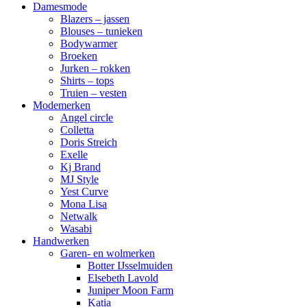
Damesmode
Blazers – jassen
Blouses – tunieken
Bodywarmer
Broeken
Jurken – rokken
Shirts – tops
Truien – vesten
Modemerken
Angel circle
Colletta
Doris Streich
Exelle
Kj Brand
MJ Style
Yest Curve
Mona Lisa
Netwalk
Wasabi
Handwerken
Garen- en wolmerken
Botter IJsselmuiden
Elsebeth Lavold
Juniper Moon Farm
Katia