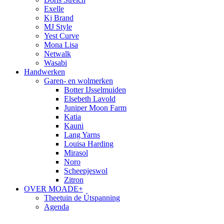
Exelle
Kj Brand
MJ Style
Yest Curve
Mona Lisa
Netwalk
Wasabi
Handwerken
Garen- en wolmerken
Botter IJsselmuiden
Elsebeth Lavold
Juniper Moon Farm
Katia
Kauni
Lang Yarns
Louisa Harding
Mirasol
Noro
Scheepjeswol
Zitron
OVER MOADE+
Theetuin de Útspanning
Agenda