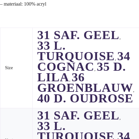
– materiaal: 100% acryl
31 SAF. GEEL
,
33 L.
TURQUOISE
34
,
COGNAC
35 D.
Size
,
LILA
36
,
GROENBLAUW
,
40 D. OUDROSE
31 SAF. GEEL
,
33 L.
TURQUOISE
34