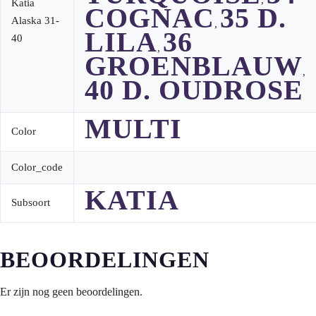
,
Katia
COGNAC
35 D.
Alaska 31-
,
LILA
36
40
,
GROENBLAUW
,
40 D. OUDROSE
MULTI
Color
Color_code
KATIA
Subsoort
BEOORDELINGEN
Er zijn nog geen beoordelingen.