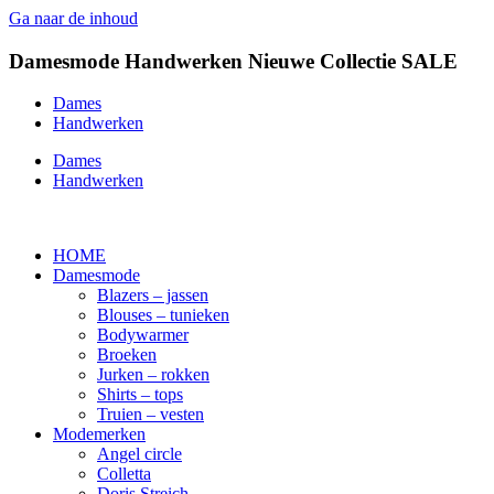
Ga naar de inhoud
Damesmode
Handwerken
Nieuwe Collectie
SALE
Dames
Handwerken
Dames
Handwerken
HOME
Damesmode
Blazers – jassen
Blouses – tunieken
Bodywarmer
Broeken
Jurken – rokken
Shirts – tops
Truien – vesten
Modemerken
Angel circle
Colletta
Doris Streich