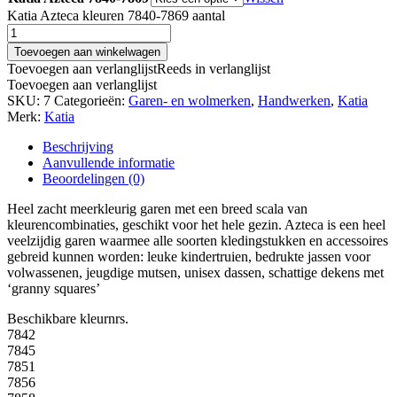
Katia Azteca kleuren 7840-7869 aantal
Toevoegen aan winkelwagen
Toevoegen aan verlanglijst
Reeds in verlanglijst
Toevoegen aan verlanglijst
SKU:
7
Categorieën:
Garen- en wolmerken
,
Handwerken
,
Katia
Merk:
Katia
Beschrijving
Aanvullende informatie
Beoordelingen (0)
Heel zacht meerkleurig garen met een breed scala van
kleurencombinaties, geschikt voor het hele gezin. Azteca is een heel
veelzijdig garen waarmee alle soorten kledingstukken en accessoires
gebreid kunnen worden: leuke kindertruien, bedrukte jassen voor
volwassenen, jeugdige mutsen, unisex dassen, schattige dekens met
‘granny squares’
Beschikbare kleurnrs.
7842
7845
7851
7856