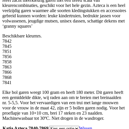
Heel zacht meerkleurig garen met een breed scala van
kleurencombinaties, geschikt voor het hele gezin. Azteca is een heel
veelzijdig garen waarmee alle soorten kledingstukken en accessoires
gebreid kunnen worden: leuke kindertruien, bedrukte jassen voor
volwassenen, jeugdige mutsen, unisex dassen, schattige dekens met
‘granny squares’
Beschikbare kleurnrs.
7842
7845
7851
7856
7858
7863
7866
7868
7841
Elke bol garen weegt 100 gram en heeft 180 meter. Dit garen heeft
een gemiddelde dikte, wij raden aan om te breien met breinaalden
nr. 5-5,5. Voor het vervaardigen van een trui met lange mouwen
voor de vrouw in de maat 42, zijn er 5 bollen garen nodig. Voor het
proeflapje van 10×10 cm, brei 17 steken en 23 naalden.
Machinewasbaar tot 30ºC. Niet drogen in de wasdroger.
Katia Azteca 7840-7869
Wissen