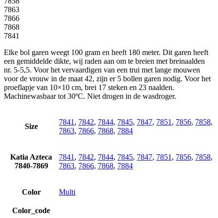
7858
7863
7866
7868
7841
Elke bol garen weegt 100 gram en heeft 180 meter. Dit garen heeft
een gemiddelde dikte, wij raden aan om te breien met breinaalden
nr. 5-5,5. Voor het vervaardigen van een trui met lange mouwen
voor de vrouw in de maat 42, zijn er 5 bollen garen nodig. Voor het
proeflapje van 10×10 cm, brei 17 steken en 23 naalden.
Machinewasbaar tot 30ºC. Niet drogen in de wasdroger.
7841
,
7842
,
7844
,
7845
,
7847
,
7851
,
7856
,
7858
,
Size
7863
,
7866
,
7868
,
7884
Katia Azteca
7841
,
7842
,
7844
,
7845
,
7847
,
7851
,
7856
,
7858
,
7840-7869
7863
,
7866
,
7868
,
7884
Color
Multi
Color_code