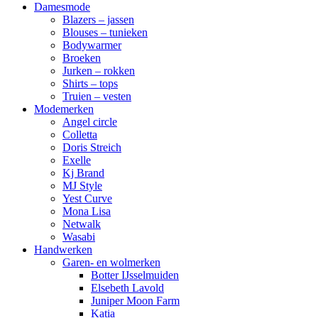
Damesmode
Blazers – jassen
Blouses – tunieken
Bodywarmer
Broeken
Jurken – rokken
Shirts – tops
Truien – vesten
Modemerken
Angel circle
Colletta
Doris Streich
Exelle
Kj Brand
MJ Style
Yest Curve
Mona Lisa
Netwalk
Wasabi
Handwerken
Garen- en wolmerken
Botter IJsselmuiden
Elsebeth Lavold
Juniper Moon Farm
Katia