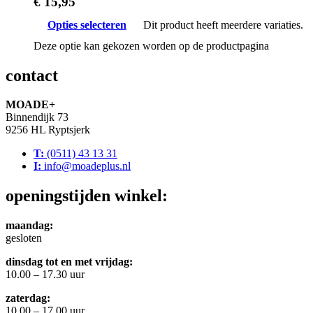
€
15,95
Opties selecteren
Dit product heeft meerdere variaties.
Deze optie kan gekozen worden op de productpagina
contact
MOADE+
Binnendijk 73
9256 HL Ryptsjerk
T:
(0511) 43 13 31
I:
info@moadeplus.nl
openingstijden winkel:
maandag:
gesloten
dinsdag tot en met vrijdag:
10.00 – 17.30 uur
zaterdag:
10.00 – 17.00 uur