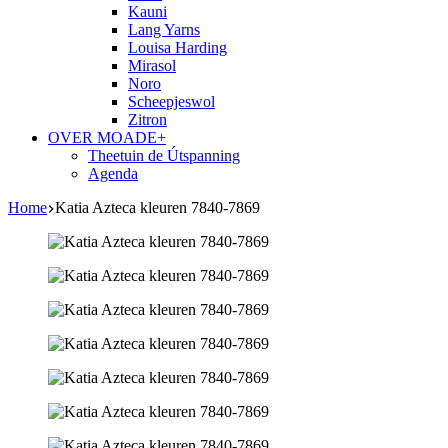
Kauni
Lang Yarns
Louisa Harding
Mirasol
Noro
Scheepjeswol
Zitron
OVER MOADE+
Theetuin de Útspanning
Agenda
Home
Katia Azteca kleuren 7840-7869