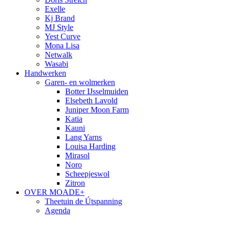
Exelle
Kj Brand
MJ Style
Yest Curve
Mona Lisa
Netwalk
Wasabi
Handwerken
Garen- en wolmerken
Botter IJsselmuiden
Elsebeth Lavold
Juniper Moon Farm
Katia
Kauni
Lang Yarns
Louisa Harding
Mirasol
Noro
Scheepjeswol
Zitron
OVER MOADE+
Theetuin de Útspanning
Agenda