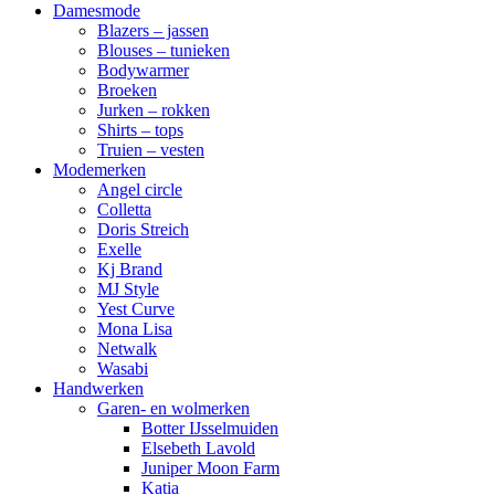
Damesmode
Blazers – jassen
Blouses – tunieken
Bodywarmer
Broeken
Jurken – rokken
Shirts – tops
Truien – vesten
Modemerken
Angel circle
Colletta
Doris Streich
Exelle
Kj Brand
MJ Style
Yest Curve
Mona Lisa
Netwalk
Wasabi
Handwerken
Garen- en wolmerken
Botter IJsselmuiden
Elsebeth Lavold
Juniper Moon Farm
Katia