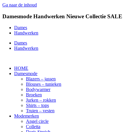
Ga naar de inhoud
Damesmode
Handwerken
Nieuwe Collectie
SALE
Dames
Handwerken
Dames
Handwerken
HOME
Damesmode
Blazers – jassen
Blouses – tunieken
Bodywarmer
Broeken
Jurken – rokken
Shirts – tops
Truien – vesten
Modemerken
Angel circle
Colletta
Doris Streich