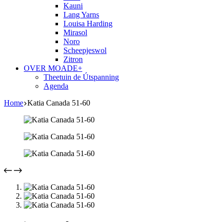
Kauni
Lang Yarns
Louisa Harding
Mirasol
Noro
Scheepjeswol
Zitron
OVER MOADE+
Theetuin de Útspanning
Agenda
Home
Katia Canada 51-60