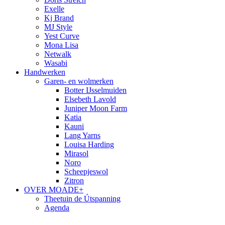
Exelle
Kj Brand
MJ Style
Yest Curve
Mona Lisa
Netwalk
Wasabi
Handwerken
Garen- en wolmerken
Botter IJsselmuiden
Elsebeth Lavold
Juniper Moon Farm
Katia
Kauni
Lang Yarns
Louisa Harding
Mirasol
Noro
Scheepjeswol
Zitron
OVER MOADE+
Theetuin de Útspanning
Agenda