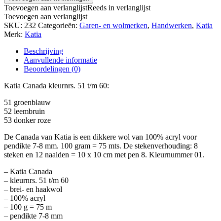
Toevoegen aan verlanglijst
Reeds in verlanglijst
Toevoegen aan verlanglijst
SKU:
232
Categorieën:
Garen- en wolmerken
,
Handwerken
,
Katia
Merk:
Katia
Beschrijving
Aanvullende informatie
Beoordelingen (0)
Katia Canada kleurnrs. 51 t/m 60:
51 groenblauw
52 leembruin
53 donker roze
De Canada van Katia is een dikkere wol van 100% acryl voor
pendikte 7-8 mm. 100 gram = 75 mts. De stekenverhouding: 8
steken en 12 naalden = 10 x 10 cm met pen 8. Kleurnummer 01.
– Katia Canada
– kleurnrs. 51 t/m 60
– brei- en haakwol
– 100% acryl
– 100 g = 75 m
– pendikte 7-8 mm