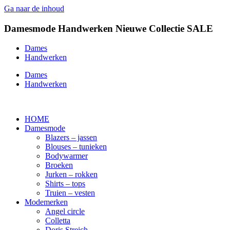
Ga naar de inhoud
Damesmode
Handwerken
Nieuwe Collectie
SALE
Dames
Handwerken
Dames
Handwerken
HOME
Damesmode
Blazers – jassen
Blouses – tunieken
Bodywarmer
Broeken
Jurken – rokken
Shirts – tops
Truien – vesten
Modemerken
Angel circle
Colletta
Doris Streich