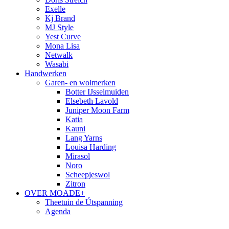
Exelle
Kj Brand
MJ Style
Yest Curve
Mona Lisa
Netwalk
Wasabi
Handwerken
Garen- en wolmerken
Botter IJsselmuiden
Elsebeth Lavold
Juniper Moon Farm
Katia
Kauni
Lang Yarns
Louisa Harding
Mirasol
Noro
Scheepjeswol
Zitron
OVER MOADE+
Theetuin de Útspanning
Agenda