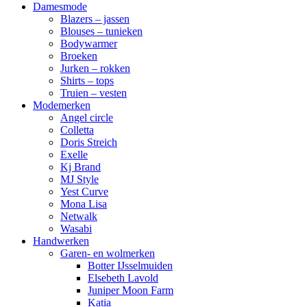
Damesmode
Blazers – jassen
Blouses – tunieken
Bodywarmer
Broeken
Jurken – rokken
Shirts – tops
Truien – vesten
Modemerken
Angel circle
Colletta
Doris Streich
Exelle
Kj Brand
MJ Style
Yest Curve
Mona Lisa
Netwalk
Wasabi
Handwerken
Garen- en wolmerken
Botter IJsselmuiden
Elsebeth Lavold
Juniper Moon Farm
Katia