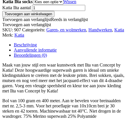
Katia Ilta socks
Wissen
Katia Ilta aantal
Toevoegen aan winkelwagen
Toevoegen aan verlanglijst
Reeds in verlanglijst
Toevoegen aan verlanglijst
SKU:
907
Categorieën:
Garen- en wolmerken
,
Handwerken
,
Katia
Merk:
Katia
Beschrijving
Aanvullende informatie
Beoordelingen (0)
Maak van jouw stijl een waar kunstwerk met Ilta van Concept by
Katia! Deze hoogwaardige superwash garen is ideaal om unieke
kledingstukken te creëren met de leukste prints. Brei sokken, sjaals,
mutsen en nog veel meer met het jacquard-effect van dit 4-draadse
garen. Voeg een vleugje speelsheid en kleur toe aan jouw kleding
met Ilta van Concept by Katia!
Bol van 100 gram en 400 meter. Aan te bevelen voor breinaalden
met nr. 2,5-3 mm. Voor het proeflapje van 10x10cm brei je 30
steken en 42 toeren. Machinewasbaar tot 40°C. Niet drogen in de
wasdroger. 75% Merino superwash 25% Polyamide