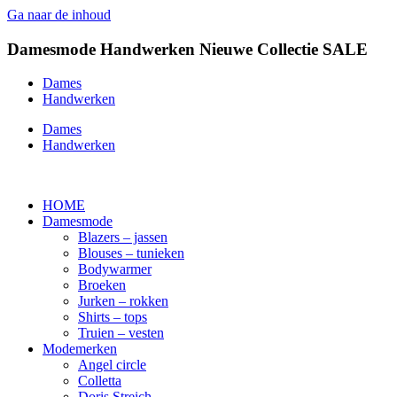
Ga naar de inhoud
Damesmode
Handwerken
Nieuwe Collectie
SALE
Dames
Handwerken
Dames
Handwerken
HOME
Damesmode
Blazers – jassen
Blouses – tunieken
Bodywarmer
Broeken
Jurken – rokken
Shirts – tops
Truien – vesten
Modemerken
Angel circle
Colletta
Doris Streich