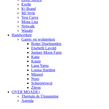
Exelle
Kj Brand
MJ Style
Yest Curve
Mona Lisa
Netwalk
Wasabi
Handwerken
Garen- en wolmerken
Botter IJsselmuiden
Elsebeth Lavold
Juniper Moon Farm
Katia
Kauni
Lang Yarns
Louisa Harding
Mirasol
Noro
Scheepjeswol
Zitron
OVER MOADE+
Theetuin de Útspanning
Agenda