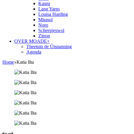
Kauni
Lang Yarns
Louisa Harding
Mirasol
Noro
Scheepjeswol
Zitron
OVER MOADE+
Theetuin de Útspanning
Agenda
Home
Katia Ilta