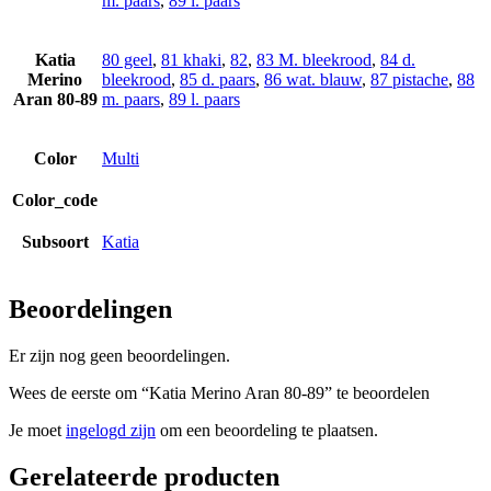
m. paars
,
89 l. paars
Katia
80 geel
,
81 khaki
,
82
,
83 M. bleekrood
,
84 d.
Merino
bleekrood
,
85 d. paars
,
86 wat. blauw
,
87 pistache
,
88
Aran 80-89
m. paars
,
89 l. paars
Color
Multi
Color_code
Subsoort
Katia
Beoordelingen
Er zijn nog geen beoordelingen.
Wees de eerste om “Katia Merino Aran 80-89” te beoordelen
Je moet
ingelogd zijn
om een beoordeling te plaatsen.
Gerelateerde producten