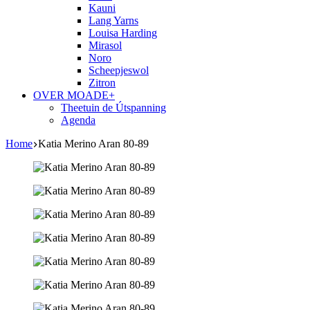
Kauni
Lang Yarns
Louisa Harding
Mirasol
Noro
Scheepjeswol
Zitron
OVER MOADE+
Theetuin de Útspanning
Agenda
Home
Katia Merino Aran 80-89