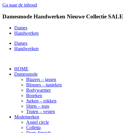
Ga naar de inhoud
Damesmode
Handwerken
Nieuwe Collectie
SALE
Dames
Handwerken
Dames
Handwerken
HOME
Damesmode
Blazers – jassen
Blouses – tunieken
Bodywarmer
Broeken
Jurken – rokken
Shirts – tops
Truien – vesten
Modemerken
Angel circle
Colletta
Doris Streich