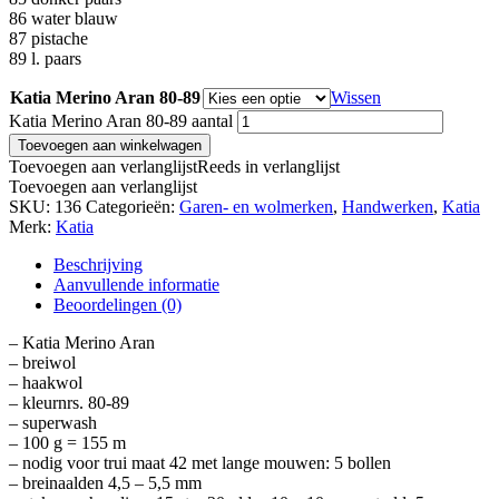
86 water blauw
87 pistache
89 l. paars
Katia Merino Aran 80-89
Wissen
Katia Merino Aran 80-89 aantal
Toevoegen aan winkelwagen
Toevoegen aan verlanglijst
Reeds in verlanglijst
Toevoegen aan verlanglijst
SKU:
136
Categorieën:
Garen- en wolmerken
,
Handwerken
,
Katia
Merk:
Katia
Beschrijving
Aanvullende informatie
Beoordelingen (0)
– Katia Merino Aran
– breiwol
– haakwol
– kleurnrs. 80-89
– superwash
– 100 g = 155 m
– nodig voor trui maat 42 met lange mouwen: 5 bollen
– breinaalden 4,5 – 5,5 mm