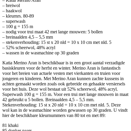
– Katia Merino Aran
– breiwol
– haakwol
– kleurnrs. 80-89
– superwash
– 100 g = 155 m
– nodig voor trui maat 42 met lange mouwen: 5 bollen
– breinaalden 4,5 – 5,5 mm
– stekenverhouding: 15 st x 20 nld = 10 x 10 cm met nld. 5
– 52% scheerwol, 48% acryl
– wassen in de wasmachine op 30 graden
Katia Merino Aran is beschikbaar is in een groot aantal verzadigde
basiskleuren voor de herfst en winter. Merino Aran is fantastisch
voor het breien van actuele vesten met vierkanten en truien voor
jongeren en kinderen. Met Merino Aran kunnen zachte kussens in
achten gemaakt worden zoals ook gebreide en gehaakte versiersels
voor het huis. Deze wol bestaat uit 52% scheerwol, 48% acryl.
Superwash 100 g = 155 m. Voor een trui met lange mouwen in maat
42 gebruikt u 5 bollen. Breinaalden 4,5 – 5,5 mm.
Stekenverhouding: 15 st x 20 nld = 10 x 10 cm met nld. 5. Deze
wol kan in de wasmachine worden gewassen op 30 graden. U vindt
hier de beschikbare kleurnummers van 80 tot en met 89:
81 khaki
85 donker paars