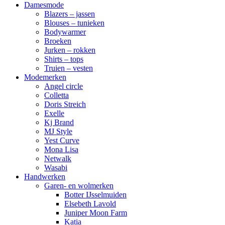
Damesmode
Blazers – jassen
Blouses – tunieken
Bodywarmer
Broeken
Jurken – rokken
Shirts – tops
Truien – vesten
Modemerken
Angel circle
Colletta
Doris Streich
Exelle
Kj Brand
MJ Style
Yest Curve
Mona Lisa
Netwalk
Wasabi
Handwerken
Garen- en wolmerken
Botter IJsselmuiden
Elsebeth Lavold
Juniper Moon Farm
Katia