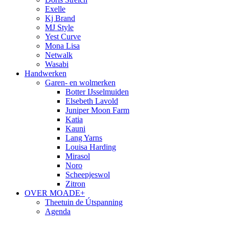
Exelle
Kj Brand
MJ Style
Yest Curve
Mona Lisa
Netwalk
Wasabi
Handwerken
Garen- en wolmerken
Botter IJsselmuiden
Elsebeth Lavold
Juniper Moon Farm
Katia
Kauni
Lang Yarns
Louisa Harding
Mirasol
Noro
Scheepjeswol
Zitron
OVER MOADE+
Theetuin de Útspanning
Agenda