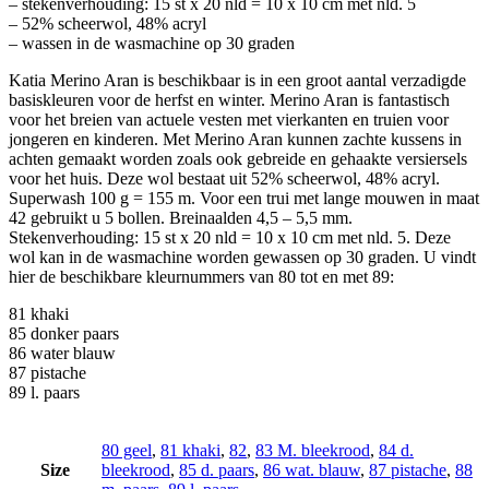
– stekenverhouding: 15 st x 20 nld = 10 x 10 cm met nld. 5
– 52% scheerwol, 48% acryl
– wassen in de wasmachine op 30 graden
Katia Merino Aran is beschikbaar is in een groot aantal verzadigde
basiskleuren voor de herfst en winter. Merino Aran is fantastisch
voor het breien van actuele vesten met vierkanten en truien voor
jongeren en kinderen. Met Merino Aran kunnen zachte kussens in
achten gemaakt worden zoals ook gebreide en gehaakte versiersels
voor het huis. Deze wol bestaat uit 52% scheerwol, 48% acryl.
Superwash 100 g = 155 m. Voor een trui met lange mouwen in maat
42 gebruikt u 5 bollen. Breinaalden 4,5 – 5,5 mm.
Stekenverhouding: 15 st x 20 nld = 10 x 10 cm met nld. 5. Deze
wol kan in de wasmachine worden gewassen op 30 graden. U vindt
hier de beschikbare kleurnummers van 80 tot en met 89:
81 khaki
85 donker paars
86 water blauw
87 pistache
89 l. paars
80 geel
,
81 khaki
,
82
,
83 M. bleekrood
,
84 d.
Size
bleekrood
,
85 d. paars
,
86 wat. blauw
,
87 pistache
,
88