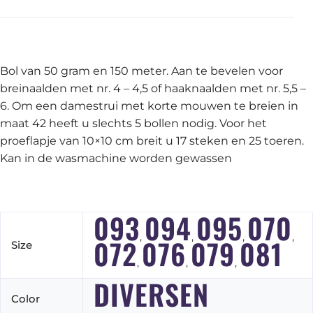
Bol van 50 gram en 150 meter. Aan te bevelen voor
breinaalden met nr. 4 – 4,5 of haaknaalden met nr. 5,5 –
6. Om een damestrui met korte mouwen te breien in
maat 42 heeft u slechts 5 bollen nodig. Voor het
proeflapje van 10×10 cm breit u 17 steken en 25 toeren.
Kan in de wasmachine worden gewassen
093
094
095
070
,
,
,
,
072
076
079
081
Size
,
,
,
DIVERSEN
Color