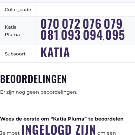
Color_code
070
072
076
079
Katia
,
,
,
,
081
093
094
095
Pluma
,
,
,
KATIA
Subsoort
BEOORDELINGEN
Er zijn nog geen beoordelingen.
Wees de eerste om “Katia Pluma” te beoordelen
INGELOGD ZIJN
Je moet
om een