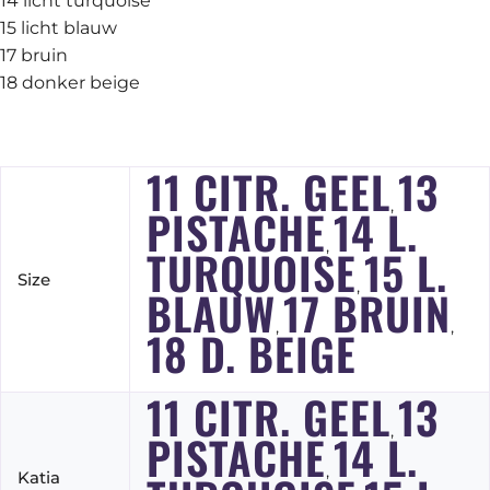
14 licht turquoise
15 licht blauw
17 bruin
18 donker beige
11 CITR. GEEL
13
,
PISTACHE
14 L.
,
TURQUOISE
15 L.
Size
,
BLAUW
17 BRUIN
,
,
18 D. BEIGE
11 CITR. GEEL
13
,
PISTACHE
14 L.
,
Katia