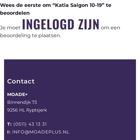
Wees de eerste om “Katia Saigon 10-19” te
beoordelen
INGELOGD ZIJN
Je moet
om een
beoordeling te plaatsen.
Contact
MOADE+
Binnendijk 73
9256 HL Ryptsjerk
T:
(0511) 43 13 31
I:
INFO@MOADEPLUS.NL