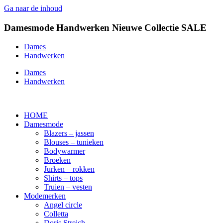
Ga naar de inhoud
Damesmode
Handwerken
Nieuwe Collectie
SALE
Dames
Handwerken
Dames
Handwerken
HOME
Damesmode
Blazers – jassen
Blouses – tunieken
Bodywarmer
Broeken
Jurken – rokken
Shirts – tops
Truien – vesten
Modemerken
Angel circle
Colletta
Doris Streich