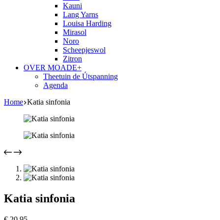
Kauni
Lang Yarns
Louisa Harding
Mirasol
Noro
Scheepjeswol
Zitron
OVER MOADE+
Theetuin de Útspanning
Agenda
Home
Katia sinfonia
Katia sinfonia
€
20,95