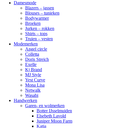
Damesmode
Blazers – jassen
Blouses – tunieken
Bodywarmer
Broeken
Jurken – rokken
Shirts – tops
Truien – vesten
Modemerken
Angel circle
Colletta
Doris Streich
Exelle
Kj Brand
MJ Style
Yest Curve
Mona Lisa
Netwalk
Wasabi
Handwerken
Garen- en wolmerken
Botter IJsselmuiden
Elsebeth Lavold
Juniper Moon Farm
Katia