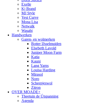
Exelle
Kj Brand
MJ Style
Yest Curve
Mona Lisa
Netwalk
Wasabi
Handwerken
Garen- en wolmerken
Botter IJsselmuiden
Elsebeth Lavold
Juniper Moon Farm
Katia
Kauni
Lang Yarns
Louisa Harding
Mirasol
Noro
Scheepjeswol
Zitron
OVER MOADE+
Theetuin de Útspanning
Agenda