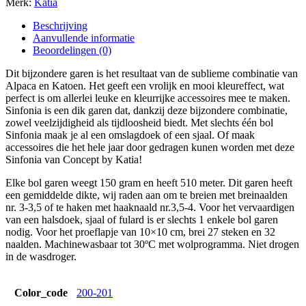
Merk:
Katia
Beschrijving
Aanvullende informatie
Beoordelingen (0)
Dit bijzondere garen is het resultaat van de sublieme combinatie van
Alpaca en Katoen. Het geeft een vrolijk en mooi kleureffect, wat
perfect is om allerlei leuke en kleurrijke accessoires mee te maken.
Sinfonia is een dik garen dat, dankzij deze bijzondere combinatie,
zowel veelzijdigheid als tijdloosheid biedt. Met slechts één bol
Sinfonia maak je al een omslagdoek of een sjaal. Of maak
accessoires die het hele jaar door gedragen kunen worden met deze
Sinfonia van Concept by Katia!
Elke bol garen weegt 150 gram en heeft 510 meter. Dit garen heeft
een gemiddelde dikte, wij raden aan om te breien met breinaalden
nr. 3-3,5 of te haken met haaknaald nr.3,5-4. Voor het vervaardigen
van een halsdoek, sjaal of fulard is er slechts 1 enkele bol garen
nodig. Voor het proeflapje van 10×10 cm, brei 27 steken en 32
naalden. Machinewasbaar tot 30ºC met wolprogramma. Niet drogen
in de wasdroger.
Color_code
200-201