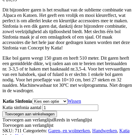
Dit bijzondere garen is het resultaat van de sublieme combinatie van
Alpaca en Katoen. Het geeft een vrolijk en mooi kleureffect, wat
perfect is om allerlei leuke en kleurrijke accessoires mee te maken.
Sinfonia is een dik garen dat, dankzij deze bijzondere combinatie,
zowel veelzijdigheid als tijdloosheid biedt. Met slechts één bol
Sinfonia maak je al een omslagdoek of een sjaal. Of maak
accessoires die het hele jaar door gedragen kunen worden met deze
Sinfonia van Concept by Katia!
Elke bol garen weegt 150 gram en heeft 510 meter. Dit garen heeft
een gemiddelde dikte, wij raden aan om te breien met breinaalden
nr. 3-3,5 of te haken met haaknaald nr.3,5-4. Voor het vervaardigen
van een halsdoek, sjaal of fulard is er slechts 1 enkele bol garen
nodig. Voor het proeflapje van 10×10 cm, brei 27 steken en 32
naalden. Machinewasbaar tot 30ºC met wolprogramma. Niet drogen
in de wasdroger.
Katia Sinfonia
Wissen
Katia sinfonia aantal
Toevoegen aan winkelwagen
Toevoegen aan verlanglijst
Reeds in verlanglijst
Toevoegen aan verlanglijst
SKU:
711
Categorieën:
Garen- en wolmerken
,
Handwerken
,
Katia