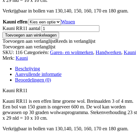
x 29 nld = 10 x 10 cm.
Verkrijgbaar in bollen van 130,140, 150, 160, 170 en 180 gram.
Kauni effen
Wissen
Kauni RR11 aantal
Toevoegen aan winkelwagen
Toevoegen aan verlanglijst
Reeds in verlanglijst
Toevoegen aan verlanglijst
SKU:
116
Categorieën:
Garen- en wolmerken
,
Handwerken
,
Kauni
Merk:
Kauni
Beschrijving
Aanvullende informatie
Beoordelingen (0)
Kauni RR11
Kauni RR11 is een effen lime groene wol. Breinaalden 3 of 4 mm.
Een bol van 150 gram is ongeveer 600 m. De wol kan worden
gewassen op 30 graden wolwasprogramma. Stekenverhouding 23 st
x 29 nld = 10 x 10 cm.
Verkrijgbaar in bollen van 130,140, 150, 160, 170 en 180 gram.