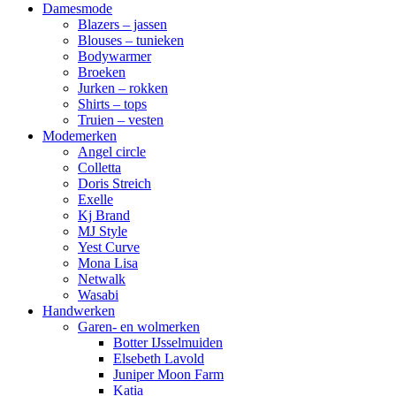
Damesmode
Blazers – jassen
Blouses – tunieken
Bodywarmer
Broeken
Jurken – rokken
Shirts – tops
Truien – vesten
Modemerken
Angel circle
Colletta
Doris Streich
Exelle
Kj Brand
MJ Style
Yest Curve
Mona Lisa
Netwalk
Wasabi
Handwerken
Garen- en wolmerken
Botter IJsselmuiden
Elsebeth Lavold
Juniper Moon Farm
Katia