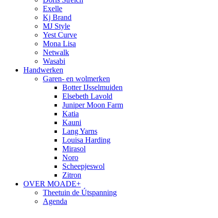
Exelle
Kj Brand
MJ Style
Yest Curve
Mona Lisa
Netwalk
Wasabi
Handwerken
Garen- en wolmerken
Botter IJsselmuiden
Elsebeth Lavold
Juniper Moon Farm
Katia
Kauni
Lang Yarns
Louisa Harding
Mirasol
Noro
Scheepjeswol
Zitron
OVER MOADE+
Theetuin de Útspanning
Agenda