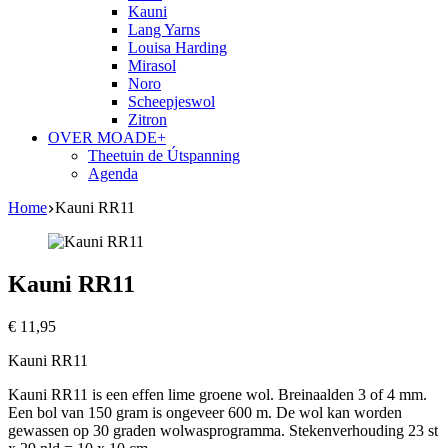
Kauni
Lang Yarns
Louisa Harding
Mirasol
Noro
Scheepjeswol
Zitron
OVER MOADE+
Theetuin de Útspanning
Agenda
Home
Kauni RR11
Kauni RR11
€
11,95
Kauni RR11
Kauni RR11 is een effen lime groene wol. Breinaalden 3 of 4 mm.
Een bol van 150 gram is ongeveer 600 m. De wol kan worden
gewassen op 30 graden wolwasprogramma. Stekenverhouding 23 st