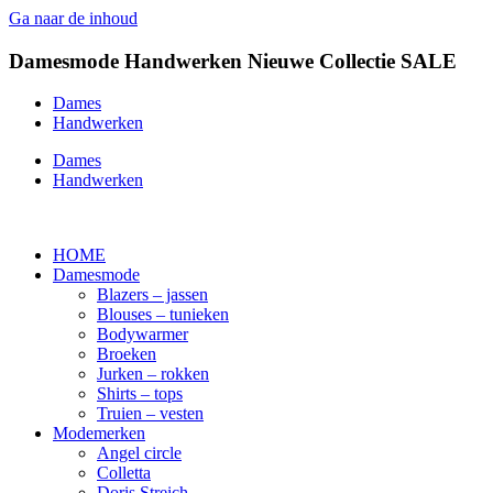
Ga naar de inhoud
Damesmode
Handwerken
Nieuwe Collectie
SALE
Dames
Handwerken
Dames
Handwerken
HOME
Damesmode
Blazers – jassen
Blouses – tunieken
Bodywarmer
Broeken
Jurken – rokken
Shirts – tops
Truien – vesten
Modemerken
Angel circle
Colletta
Doris Streich