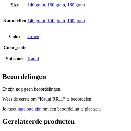
Size
140 gram
,
150 gram
,
160 gram
Kauni effen
140 gram
,
150 gram
,
160 gram
Color
Groen
Color_code
Subsoort
Kauni
Beoordelingen
Er zijn nog geen beoordelingen.
Wees de eerste om “Kauni RR11” te beoordelen
Je moet
ingelogd zijn
om een beoordeling te plaatsen.
Gerelateerde producten