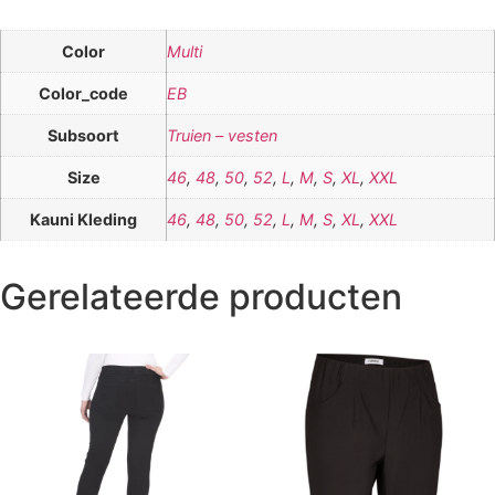
Color
Multi
Color_code
EB
Subsoort
Truien – vesten
Size
46
,
48
,
50
,
52
,
L
,
M
,
S
,
XL
,
XXL
Kauni Kleding
46
,
48
,
50
,
52
,
L
,
M
,
S
,
XL
,
XXL
Gerelateerde producten