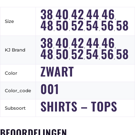
38
40
42
44
46
,
,
,
,
,
48
50
52
54
56
58
Size
,
,
,
,
,
38
40
42
44
46
,
,
,
,
,
48
50
52
54
56
58
KJ Brand
,
,
,
,
,
ZWART
Color
001
Color_code
SHIRTS – TOPS
Subsoort
BEOORDELINGEN