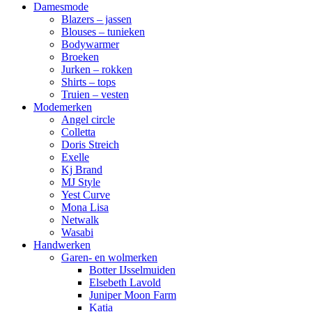
Damesmode
Blazers – jassen
Blouses – tunieken
Bodywarmer
Broeken
Jurken – rokken
Shirts – tops
Truien – vesten
Modemerken
Angel circle
Colletta
Doris Streich
Exelle
Kj Brand
MJ Style
Yest Curve
Mona Lisa
Netwalk
Wasabi
Handwerken
Garen- en wolmerken
Botter IJsselmuiden
Elsebeth Lavold
Juniper Moon Farm
Katia