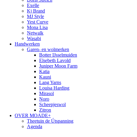
Exelle
Kj Brand
MJ Style
Yest Curve
Mona Lisa
Netwalk
Wasabi
Handwerken
Garen- en wolmerken
Botter IJsselmuiden
Elsebeth Lavold
Juniper Moon Farm
Katia
Kauni
Lang Yarns
Louisa Harding
Mirasol
Noro
Scheepjeswol
Zitron
OVER MOADE+
Theetuin de Útspanning
Agenda