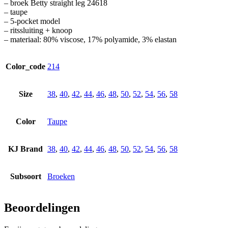
– broek Betty straight leg 24618
– taupe
– 5-pocket model
– ritssluiting + knoop
– materiaal: 80% viscose, 17% polyamide, 3% elastan
Color_code
214
Size
38
,
40
,
42
,
44
,
46
,
48
,
50
,
52
,
54
,
56
,
58
Color
Taupe
KJ Brand
38
,
40
,
42
,
44
,
46
,
48
,
50
,
52
,
54
,
56
,
58
Subsoort
Broeken
Beoordelingen