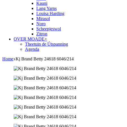
Kauni
Lang Yarns
Louisa Harding
Mirasol
Noro
Scheepjeswol
Zitron
OVER MOADE+
Theetuin de Útspanning
Agenda
Home
Kj Brand Betty 24618 6046/214