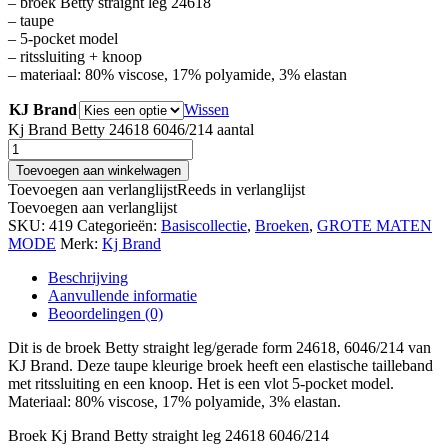
– broek Betty straight leg 24618
– taupe
– 5-pocket model
– ritssluiting + knoop
– materiaal: 80% viscose, 17% polyamide, 3% elastan
KJ Brand
Wissen
Kj Brand Betty 24618 6046/214 aantal
Toevoegen aan winkelwagen
Toevoegen aan verlanglijst
Reeds in verlanglijst
Toevoegen aan verlanglijst
SKU:
419
Categorieën:
Basiscollectie
,
Broeken
,
GROTE MATEN
MODE
Merk:
Kj Brand
Beschrijving
Aanvullende informatie
Beoordelingen (0)
Dit is de broek Betty straight leg/gerade form 24618, 6046/214 van
KJ Brand. Deze taupe kleurige broek heeft een elastische tailleband
met ritssluiting en een knoop. Het is een vlot 5-pocket model.
Materiaal: 80% viscose, 17% polyamide, 3% elastan.
Broek Kj Brand Betty straight leg 24618 6046/214