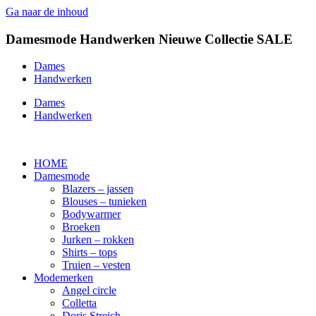
Ga naar de inhoud
Damesmode
Handwerken
Nieuwe Collectie
SALE
Dames
Handwerken
Dames
Handwerken
HOME
Damesmode
Blazers – jassen
Blouses – tunieken
Bodywarmer
Broeken
Jurken – rokken
Shirts – tops
Truien – vesten
Modemerken
Angel circle
Colletta
Doris Streich