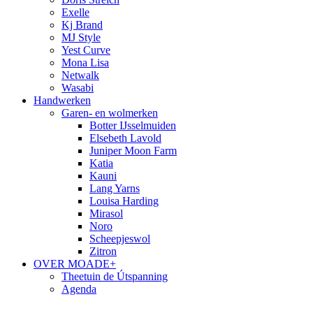
Exelle
Kj Brand
MJ Style
Yest Curve
Mona Lisa
Netwalk
Wasabi
Handwerken
Garen- en wolmerken
Botter IJsselmuiden
Elsebeth Lavold
Juniper Moon Farm
Katia
Kauni
Lang Yarns
Louisa Harding
Mirasol
Noro
Scheepjeswol
Zitron
OVER MOADE+
Theetuin de Útspanning
Agenda