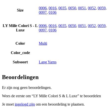
0006
,
0016
,
0035
,
0050
,
0051
,
0052
,
0059
,
Size
0097
,
0106
LY Mille Colori S - L
0006
,
0016
,
0035
,
0050
,
0051
,
0052
,
0059
,
Luxe
0097
,
0106
Color
Multi
Color_code
Subsoort
Lang Yarns
Beoordelingen
Er zijn nog geen beoordelingen.
Wees de eerste om “LY Mille Colori S & L Luxe” te beoordelen
Je moet
ingelogd zijn
om een beoordeling te plaatsen.