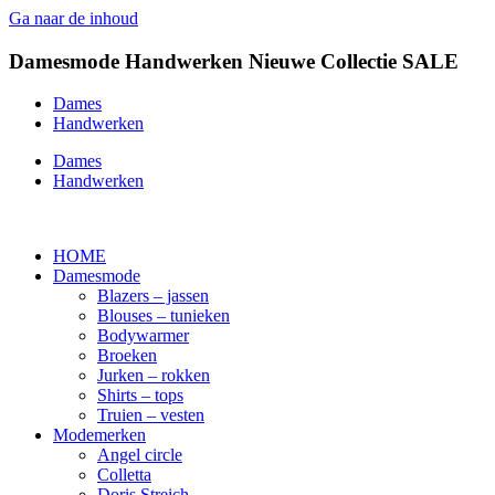
Ga naar de inhoud
Damesmode
Handwerken
Nieuwe Collectie
SALE
Dames
Handwerken
Dames
Handwerken
HOME
Damesmode
Blazers – jassen
Blouses – tunieken
Bodywarmer
Broeken
Jurken – rokken
Shirts – tops
Truien – vesten
Modemerken
Angel circle
Colletta
Doris Streich