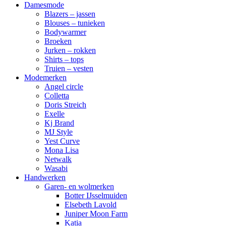
Damesmode
Blazers – jassen
Blouses – tunieken
Bodywarmer
Broeken
Jurken – rokken
Shirts – tops
Truien – vesten
Modemerken
Angel circle
Colletta
Doris Streich
Exelle
Kj Brand
MJ Style
Yest Curve
Mona Lisa
Netwalk
Wasabi
Handwerken
Garen- en wolmerken
Botter IJsselmuiden
Elsebeth Lavold
Juniper Moon Farm
Katia