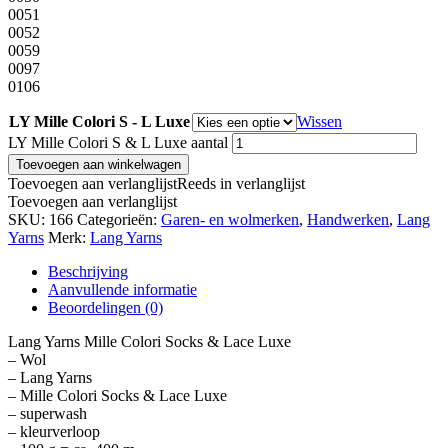
0051
0052
0059
0097
0106
LY Mille Colori S - L Luxe
Wissen
LY Mille Colori S & L Luxe aantal
Toevoegen aan winkelwagen
Toevoegen aan verlanglijst
Reeds in verlanglijst
Toevoegen aan verlanglijst
SKU:
166
Categorieën:
Garen- en wolmerken
,
Handwerken
,
Lang
Yarns
Merk:
Lang Yarns
Beschrijving
Aanvullende informatie
Beoordelingen (0)
Lang Yarns Mille Colori Socks & Lace Luxe
– Wol
– Lang Yarns
– Mille Colori Socks & Lace Luxe
– superwash
– kleurverloop