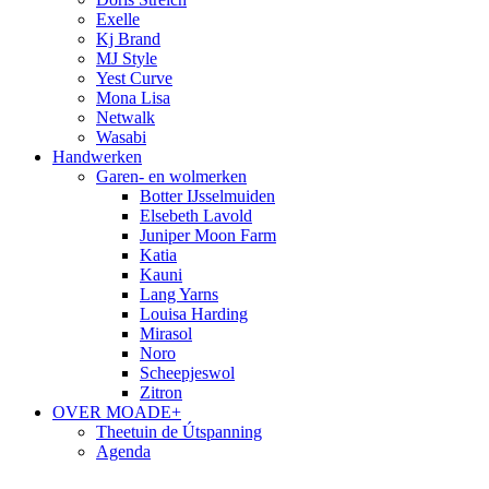
Exelle
Kj Brand
MJ Style
Yest Curve
Mona Lisa
Netwalk
Wasabi
Handwerken
Garen- en wolmerken
Botter IJsselmuiden
Elsebeth Lavold
Juniper Moon Farm
Katia
Kauni
Lang Yarns
Louisa Harding
Mirasol
Noro
Scheepjeswol
Zitron
OVER MOADE+
Theetuin de Útspanning
Agenda