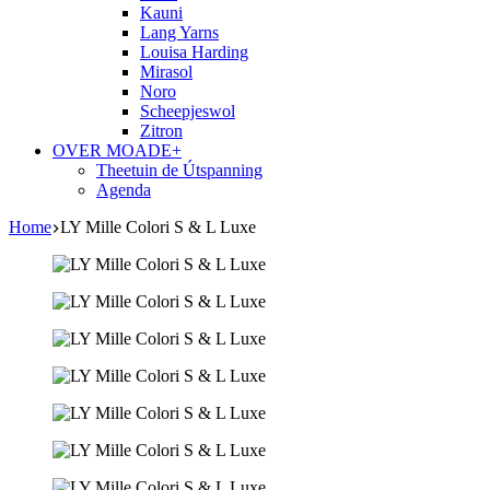
Kauni
Lang Yarns
Louisa Harding
Mirasol
Noro
Scheepjeswol
Zitron
OVER MOADE+
Theetuin de Útspanning
Agenda
Home
LY Mille Colori S & L Luxe